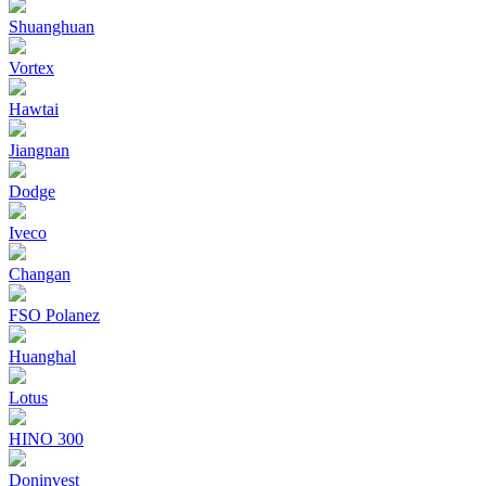
Shuanghuan
Vortex
Hawtai
Jiangnan
Dodge
Iveco
Changan
FSO Polanez
Huanghal
Lotus
HINO 300
Doninvest