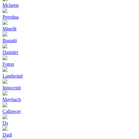
Mclaren
Perodua
Minellt
Bugatti
Daimler
Foton
Landwind
Innocenti
Maybach
Callaway
Ds
Dadi