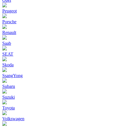
Opel
Peugeot
Porsche
Renault
Saab
SEAT
Skoda
SsangYong
Subaru
Suzuki
Toyota
Volkswagen