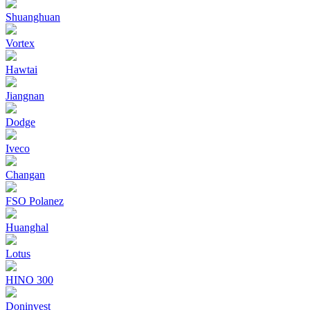
Shuanghuan
Vortex
Hawtai
Jiangnan
Dodge
Iveco
Changan
FSO Polanez
Huanghal
Lotus
HINO 300
Doninvest