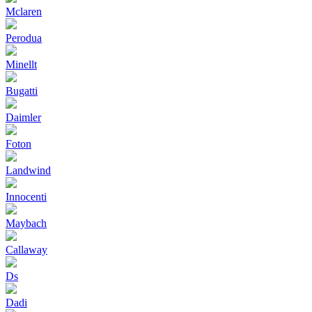
Mclaren
Perodua
Minellt
Bugatti
Daimler
Foton
Landwind
Innocenti
Maybach
Callaway
Ds
Dadi