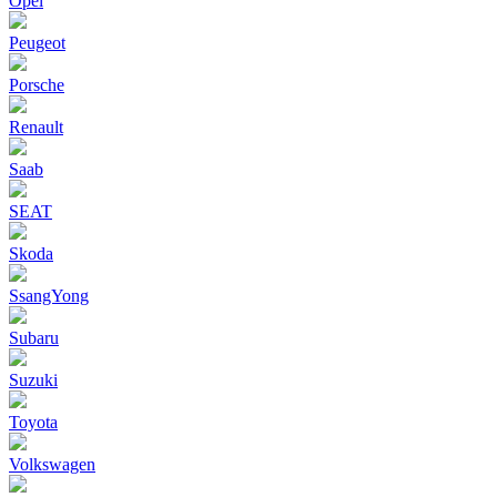
Opel
Peugeot
Porsche
Renault
Saab
SEAT
Skoda
SsangYong
Subaru
Suzuki
Toyota
Volkswagen