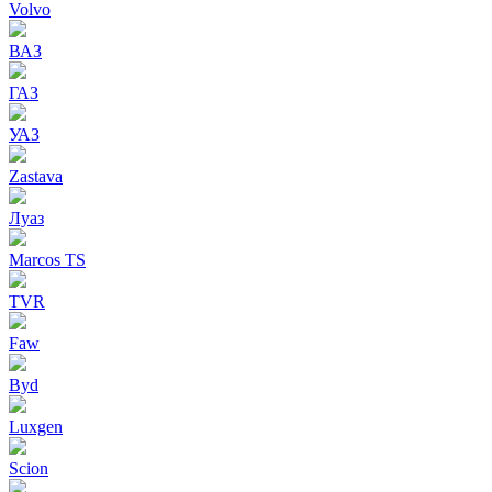
Volvo
ВАЗ
ГАЗ
УАЗ
Zastava
Луаз
Marcos TS
TVR
Faw
Byd
Luxgen
Scion