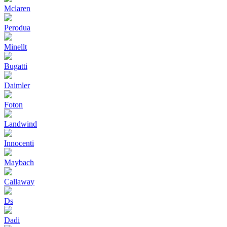
Mclaren
Perodua
Minellt
Bugatti
Daimler
Foton
Landwind
Innocenti
Maybach
Callaway
Ds
Dadi