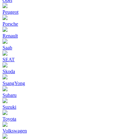
Opel
Peugeot
Porsche
Renault
Saab
SEAT
Skoda
SsangYong
Subaru
Suzuki
Toyota
Volkswagen