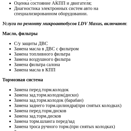
Оценка состояние АКПП и двигателя;
Диагностика электронных систем авто на
специализированном оборудовании.
Услуги по ремонту микроавтобусов LDV Maxus, включают
:
Масло, фильтры
С/у защиты ДВС
Замена масла в ДВС с фильтром
Замена топливного фильтра
Замена воздушного фильтра
Замена фильтра салона
Замена масла в КПП
Тормозная система
Замена перед.торм.колодок
Замена зад.торм.колодок(диски)
Замена зад.торм.колодок (барабан)
Замена заднего торм.цилиндра(при снятых колодках)
Замена перед.торм.дисков
Замена зад.торм.дисков
Замена торм.шланга перед/зад
Замена троса ручного торм.(при снятых колодках)