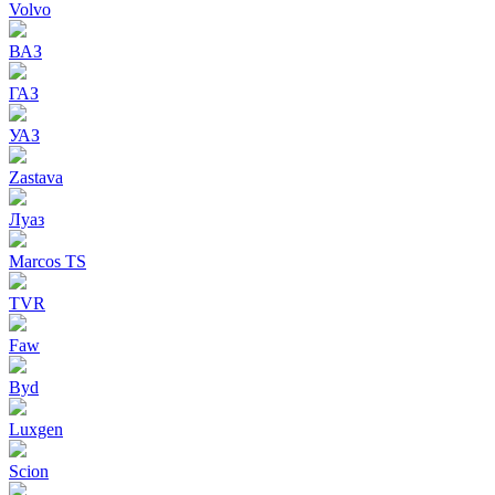
Volvo
ВАЗ
ГАЗ
УАЗ
Zastava
Луаз
Marcos TS
TVR
Faw
Byd
Luxgen
Scion