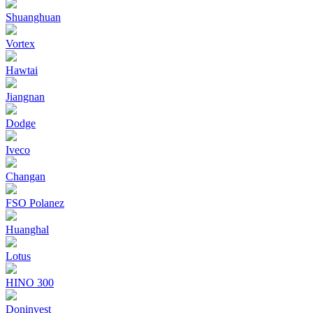
Shuanghuan
Vortex
Hawtai
Jiangnan
Dodge
Iveco
Changan
FSO Polanez
Huanghal
Lotus
HINO 300
Doninvest