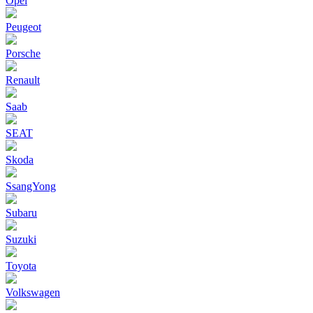
Opel
Peugeot
Porsche
Renault
Saab
SEAT
Skoda
SsangYong
Subaru
Suzuki
Toyota
Volkswagen