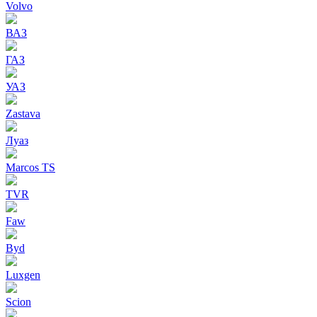
Volvo
ВАЗ
ГАЗ
УАЗ
Zastava
Луаз
Marcos TS
TVR
Faw
Byd
Luxgen
Scion