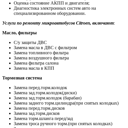
Оценка состояние АКПП и двигателя;
Диагностика электронных систем авто на
специализированном оборудовании.
Услуги по ремонту микроавтобусов Citroen, включают
:
Масло, фильтры
С/у защиты ДВС
Замена масла в ДВС с фильтром
Замена топливного фильтра
Замена воздушного фильтра
Замена фильтра салона
Замена масла в КПП
Тормозная система
Замена перед.торм.колодок
Замена зад.торм.колодок(диски)
Замена зад.торм.колодок (барабан)
Замена заднего торм.цилиндра(при снятых колодках)
Замена перед.торм.дисков
Замена зад.торм.дисков
Замена торм.шланга перед/зад
Замена троса ручного торм.(при снятых колодках)