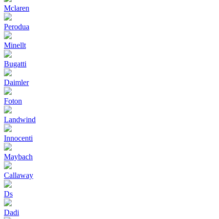
Mclaren
Perodua
Minellt
Bugatti
Daimler
Foton
Landwind
Innocenti
Maybach
Callaway
Ds
Dadi