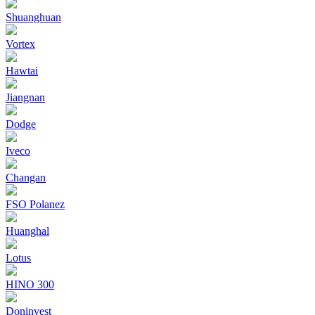
Shuanghuan
Vortex
Hawtai
Jiangnan
Dodge
Iveco
Changan
FSO Polanez
Huanghal
Lotus
HINO 300
Doninvest