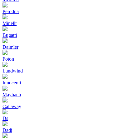
Perodua
Minellt
Bugatti
Daimler
Foton
Landwind
Innocenti
Maybach
Callaway
Ds
Dadi