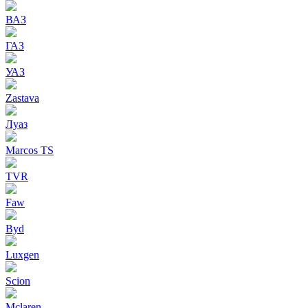
ВАЗ
ГАЗ
УАЗ
Zastava
Луаз
Marcos TS
TVR
Faw
Byd
Luxgen
Scion
Mclaren