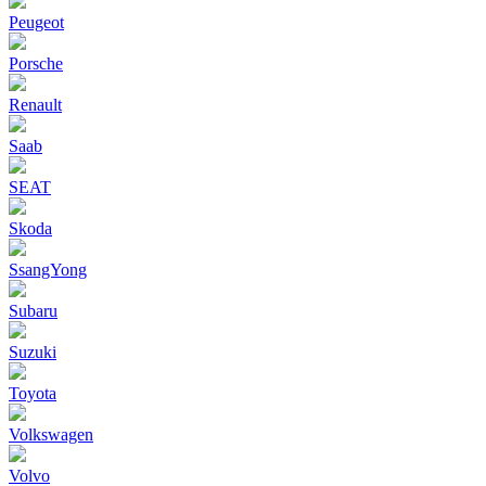
Peugeot
Porsche
Renault
Saab
SEAT
Skoda
SsangYong
Subaru
Suzuki
Toyota
Volkswagen
Volvo