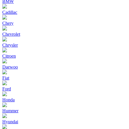
BMW
Cadillac
Chery
Chevrolet
Chrysler
Citroen
Daewoo
Fiat
Ford
Honda
Hummer
Hyundai