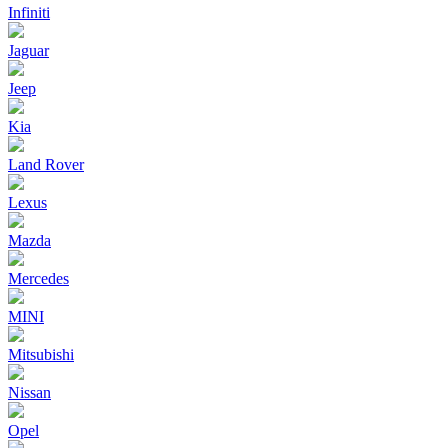
Infiniti
Jaguar
Jeep
Kia
Land Rover
Lexus
Mazda
Mercedes
MINI
Mitsubishi
Nissan
Opel