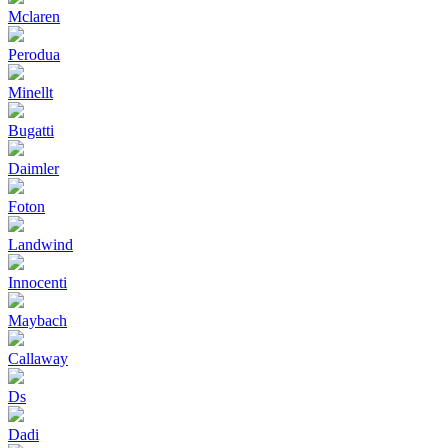
Mclaren
Perodua
Minellt
Bugatti
Daimler
Foton
Landwind
Innocenti
Maybach
Callaway
Ds
Dadi