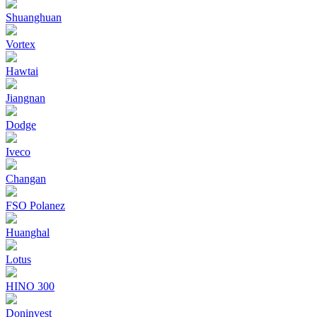
Shuanghuan
Vortex
Hawtai
Jiangnan
Dodge
Iveco
Changan
FSO Polanez
Huanghal
Lotus
HINO 300
Doninvest