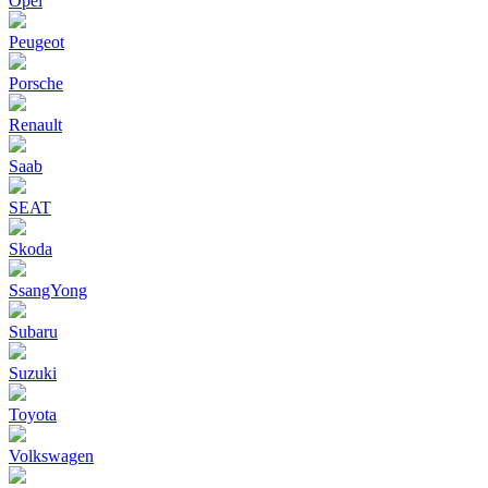
Opel
Peugeot
Porsche
Renault
Saab
SEAT
Skoda
SsangYong
Subaru
Suzuki
Toyota
Volkswagen