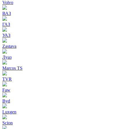
Volvo
ВАЗ
ГАЗ
УАЗ
Zastava
Луаз
Marcos TS
TVR
Faw
Byd
Luxgen
Scion