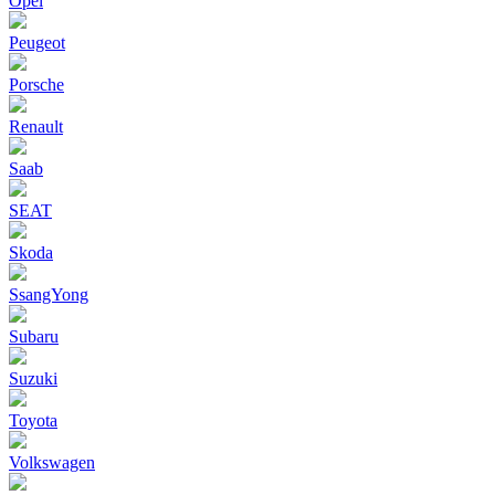
Opel
Peugeot
Porsche
Renault
Saab
SEAT
Skoda
SsangYong
Subaru
Suzuki
Toyota
Volkswagen