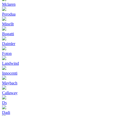
Mclaren
Perodua
Minellt
Bugatti
Daimler
Foton
Landwind
Innocenti
Maybach
Callaway
Ds
Dadi