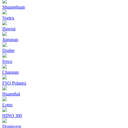
Shuanghuan
Vortex
Hawtai
Jiangnan
Dodge
Iveco
Changan
FSO Polanez
Huanghal
Lotus
HINO 300
Doninvest