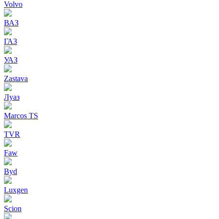
Volvo
ВАЗ
ГАЗ
УАЗ
Zastava
Луаз
Marcos TS
TVR
Faw
Byd
Luxgen
Scion