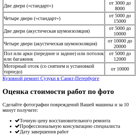
от 3000 до
Две двери («стандарт»)
8000
от 5000 до
Четыре двери («стандарт»)
15000
от 5000 до
Две двери (акустическая шумоизоляция)
10000
от 10000 до
Четыре двери (акустическая шумоизоляция)
20000
Пол или арки (передние и задние) или потолок
от 5000 до
или багажник
12000
Моторный отсек (со снятием и установкой
от 10000
торпедо)
Кузовной ремонт Сузуки в Санкт-Петербурге
Оценка стоимости работ по фото
Сделайте фотографии повреждений Вашей машины и за
10
минут
получите:
Точную цену восстановительного ремонта
Профессиональную консультацию специалиста
Дату завершения работ