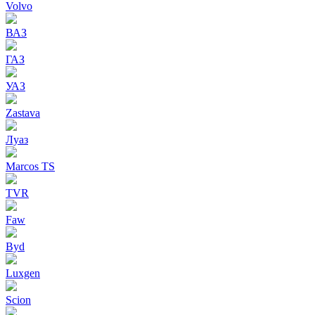
Volvo
ВАЗ
ГАЗ
УАЗ
Zastava
Луаз
Marcos TS
TVR
Faw
Byd
Luxgen
Scion