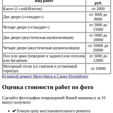
Вид работ
руб.
Капот (1 слой/Изотон)
от 2000
от 3000 до
Две двери («стандарт»)
8000
от 5000 до
Четыре двери («стандарт»)
15000
от 5000 до
Две двери (акустическая шумоизоляция)
10000
от 10000 до
Четыре двери (акустическая шумоизоляция)
20000
Пол или арки (передние и задние) или потолок
от 5000 до
или багажник
12000
Моторный отсек (со снятием и установкой
от 10000
торпедо)
Кузовной ремонт Митсубиси в Санкт-Петербурге
Оценка стоимости работ по фото
Сделайте фотографии повреждений Вашей машины и за
10
минут
получите:
Точную цену восстановительного ремонта