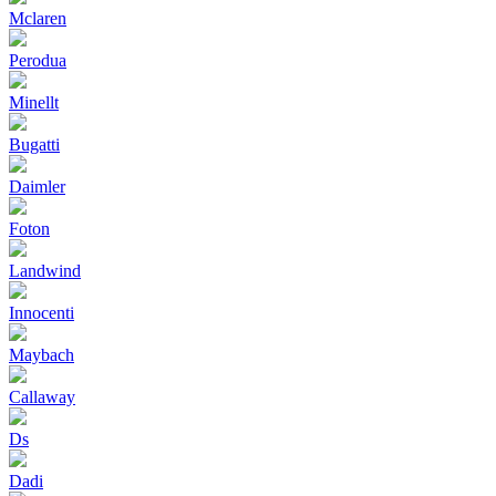
Mclaren
Perodua
Minellt
Bugatti
Daimler
Foton
Landwind
Innocenti
Maybach
Callaway
Ds
Dadi