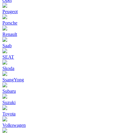
Opel
Peugeot
Porsche
Renault
Saab
SEAT
Skoda
SsangYong
Subaru
Suzuki
Toyota
Volkswagen