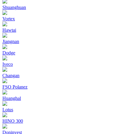
Shuanghuan
Vortex
Hawtai
Jiangnan
Dodge
Iveco
Changan
FSO Polanez
Huanghal
Lotus
HINO 300
Doninvest