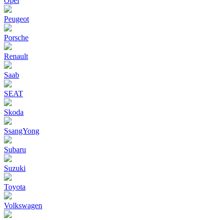
Opel
Peugeot
Porsche
Renault
Saab
SEAT
Skoda
SsangYong
Subaru
Suzuki
Toyota
Volkswagen