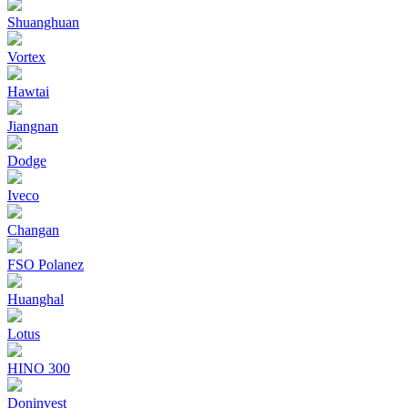
Shuanghuan
Vortex
Hawtai
Jiangnan
Dodge
Iveco
Changan
FSO Polanez
Huanghal
Lotus
HINO 300
Doninvest