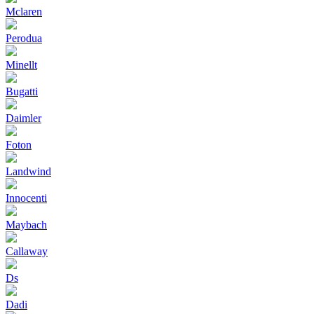
Mclaren
Perodua
Minellt
Bugatti
Daimler
Foton
Landwind
Innocenti
Maybach
Callaway
Ds
Dadi