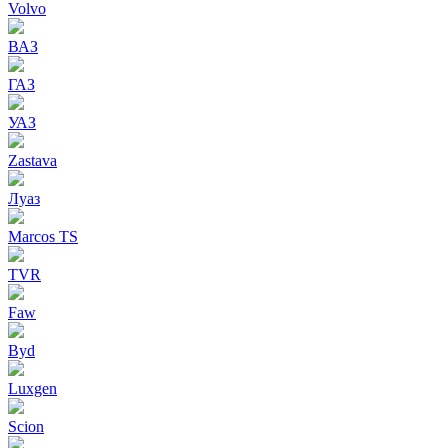
Volvo
ВАЗ
ГАЗ
УАЗ
Zastava
Луаз
Marcos TS
TVR
Faw
Byd
Luxgen
Scion