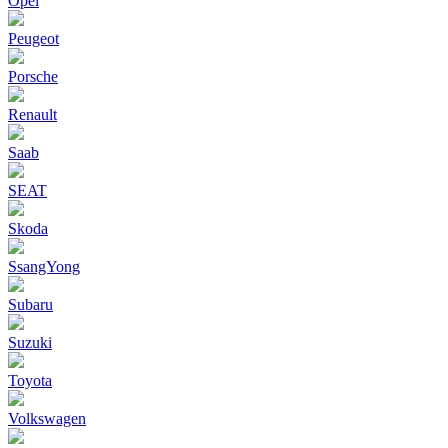
Opel
Peugeot
Porsche
Renault
Saab
SEAT
Skoda
SsangYong
Subaru
Suzuki
Toyota
Volkswagen