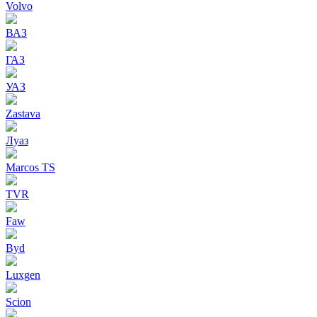
Volvo
ВАЗ
ГАЗ
УАЗ
Zastava
Луаз
Marcos TS
TVR
Faw
Byd
Luxgen
Scion