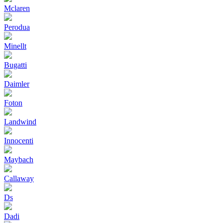
Mclaren
Perodua
Minellt
Bugatti
Daimler
Foton
Landwind
Innocenti
Maybach
Callaway
Ds
Dadi