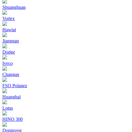
Shuanghuan
Vortex
Hawtai
Jiangnan
Dodge
Iveco
Changan
FSO Polanez
Huanghal
Lotus
HINO 300
Doninvest