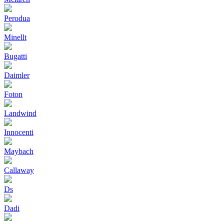
Perodua
Minellt
Bugatti
Daimler
Foton
Landwind
Innocenti
Maybach
Callaway
Ds
Dadi