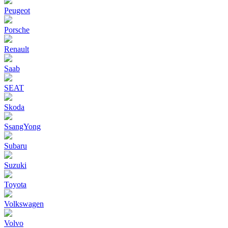
Peugeot
Porsche
Renault
Saab
SEAT
Skoda
SsangYong
Subaru
Suzuki
Toyota
Volkswagen
Volvo