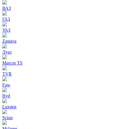
ВАЗ
ГАЗ
УАЗ
Zastava
Луаз
Marcos TS
TVR
Faw
Byd
Luxgen
Scion
Mclaren