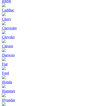
BMW
Cadillac
Chery
Chevrolet
Chrysler
Citroen
Daewoo
Fiat
Ford
Honda
Hummer
Hyundai