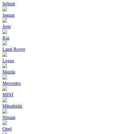
Infiniti
Jaguar
Jeep
Kia
Land Rover
Lexus
Mazda
Mercedes
MINI
Mitsubishi
Nissan
Opel