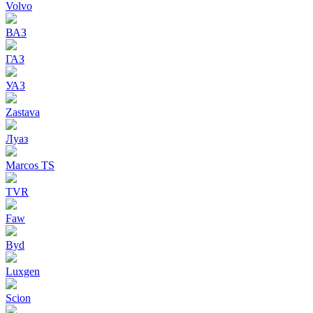
Volvo
ВАЗ
ГАЗ
УАЗ
Zastava
Луаз
Marcos TS
TVR
Faw
Byd
Luxgen
Scion