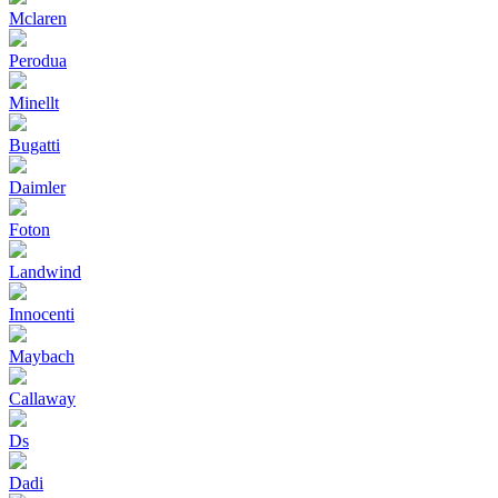
Mclaren
Perodua
Minellt
Bugatti
Daimler
Foton
Landwind
Innocenti
Maybach
Callaway
Ds
Dadi