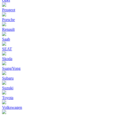
Opel
Peugeot
Porsche
Renault
Saab
SEAT
Skoda
SsangYong
Subaru
Suzuki
Toyota
Volkswagen