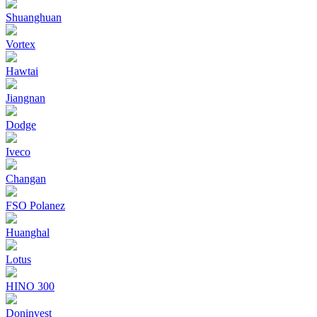
Shuanghuan
Vortex
Hawtai
Jiangnan
Dodge
Iveco
Changan
FSO Polanez
Huanghal
Lotus
HINO 300
Doninvest