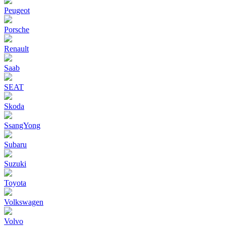
Peugeot
Porsche
Renault
Saab
SEAT
Skoda
SsangYong
Subaru
Suzuki
Toyota
Volkswagen
Volvo