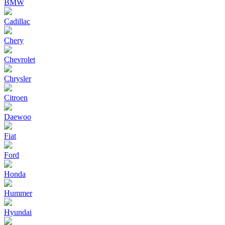
BMW
Cadillac
Chery
Chevrolet
Chrysler
Citroen
Daewoo
Fiat
Ford
Honda
Hummer
Hyundai