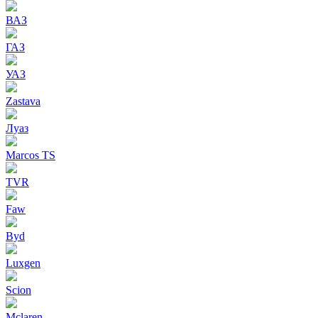
ВАЗ
ГАЗ
УАЗ
Zastava
Луаз
Marcos TS
TVR
Faw
Byd
Luxgen
Scion
Mclaren