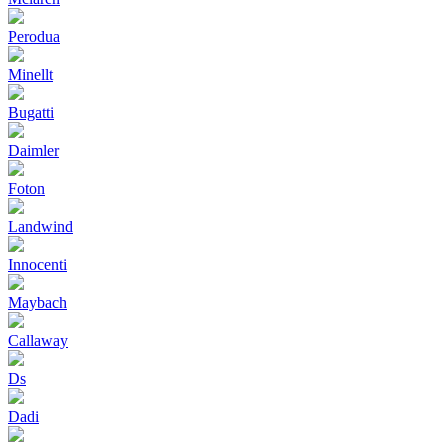
Perodua
Minellt
Bugatti
Daimler
Foton
Landwind
Innocenti
Maybach
Callaway
Ds
Dadi