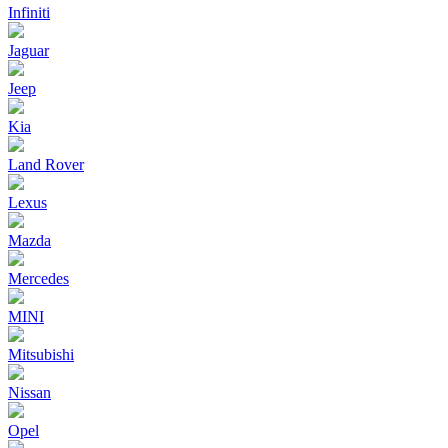
Infiniti
Jaguar
Jeep
Kia
Land Rover
Lexus
Mazda
Mercedes
MINI
Mitsubishi
Nissan
Opel