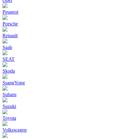
Opel
Peugeot
Porsche
Renault
Saab
SEAT
Skoda
SsangYong
Subaru
Suzuki
Toyota
Volkswagen