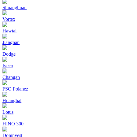
Shuanghuan
Vortex
Hawtai
Jiangnan
Dodge
Iveco
Changan
FSO Polanez
Huanghal
Lotus
HINO 300
Doninvest