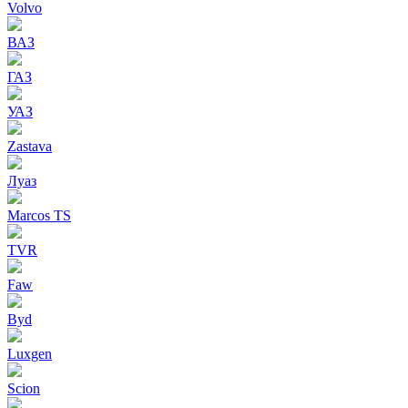
Volvo
ВАЗ
ГАЗ
УАЗ
Zastava
Луаз
Marcos TS
TVR
Faw
Byd
Luxgen
Scion