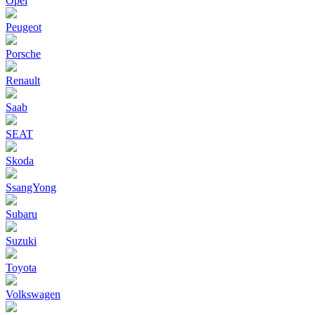
Opel
Peugeot
Porsche
Renault
Saab
SEAT
Skoda
SsangYong
Subaru
Suzuki
Toyota
Volkswagen