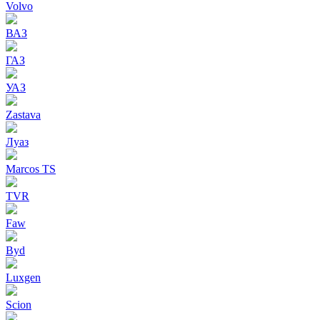
Volvo
ВАЗ
ГАЗ
УАЗ
Zastava
Луаз
Marcos TS
TVR
Faw
Byd
Luxgen
Scion