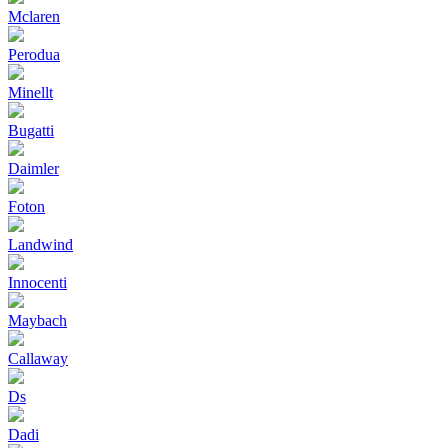
Mclaren
Perodua
Minellt
Bugatti
Daimler
Foton
Landwind
Innocenti
Maybach
Callaway
Ds
Dadi