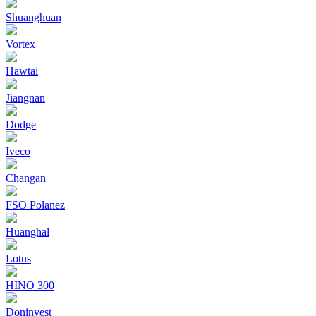
Shuanghuan
Vortex
Hawtai
Jiangnan
Dodge
Iveco
Changan
FSO Polanez
Huanghal
Lotus
HINO 300
Doninvest