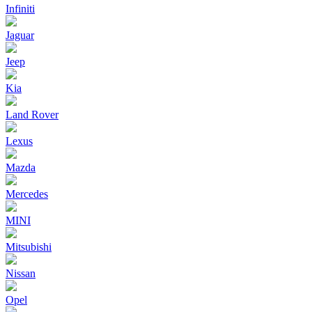
Infiniti
Jaguar
Jeep
Kia
Land Rover
Lexus
Mazda
Mercedes
MINI
Mitsubishi
Nissan
Opel