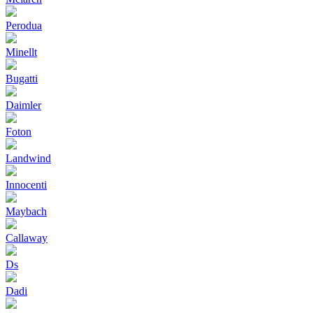
Perodua
Minellt
Bugatti
Daimler
Foton
Landwind
Innocenti
Maybach
Callaway
Ds
Dadi