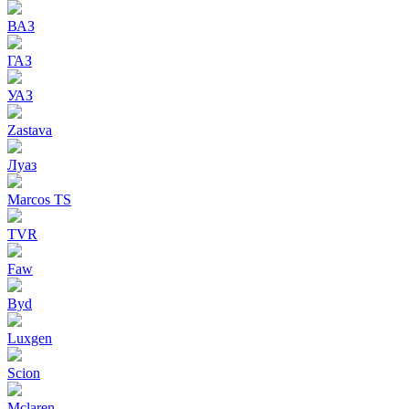
ВАЗ
ГАЗ
УАЗ
Zastava
Луаз
Marcos TS
TVR
Faw
Byd
Luxgen
Scion
Mclaren