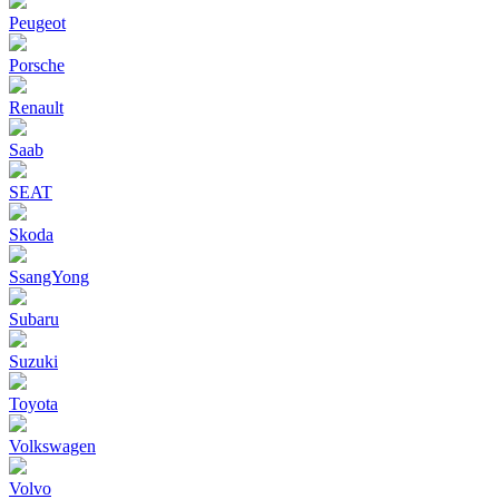
Peugeot
Porsche
Renault
Saab
SEAT
Skoda
SsangYong
Subaru
Suzuki
Toyota
Volkswagen
Volvo