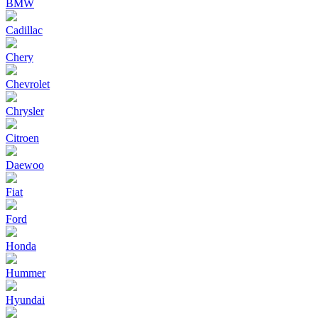
BMW
Cadillac
Chery
Chevrolet
Chrysler
Citroen
Daewoo
Fiat
Ford
Honda
Hummer
Hyundai