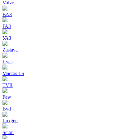
Volvo
ВАЗ
ГАЗ
УАЗ
Zastava
Луаз
Marcos TS
TVR
Faw
Byd
Luxgen
Scion