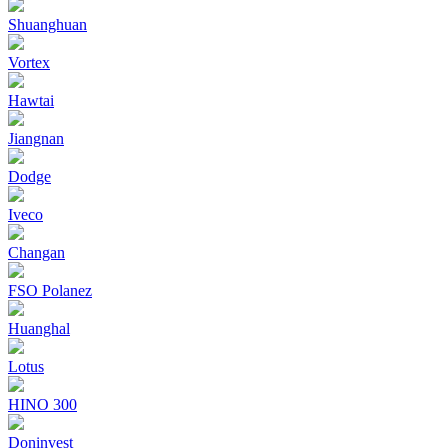
Shuanghuan
Vortex
Hawtai
Jiangnan
Dodge
Iveco
Changan
FSO Polanez
Huanghal
Lotus
HINO 300
Doninvest