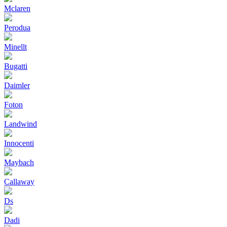
Mclaren
Perodua
Minellt
Bugatti
Daimler
Foton
Landwind
Innocenti
Maybach
Callaway
Ds
Dadi