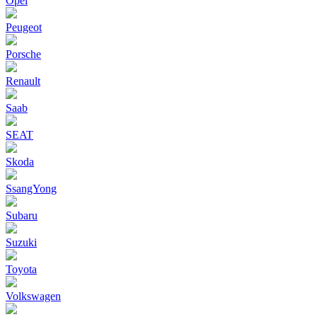
Opel
Peugeot
Porsche
Renault
Saab
SEAT
Skoda
SsangYong
Subaru
Suzuki
Toyota
Volkswagen