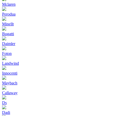
Mclaren
Perodua
Minellt
Bugatti
Daimler
Foton
Landwind
Innocenti
Maybach
Callaway
Ds
Dadi