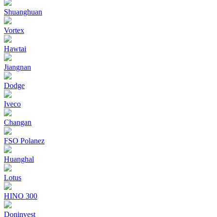
Shuanghuan
Vortex
Hawtai
Jiangnan
Dodge
Iveco
Changan
FSO Polanez
Huanghal
Lotus
HINO 300
Doninvest