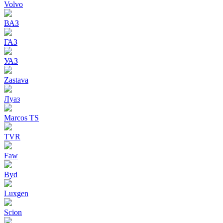
Volvo
ВАЗ
ГАЗ
УАЗ
Zastava
Луаз
Marcos TS
TVR
Faw
Byd
Luxgen
Scion