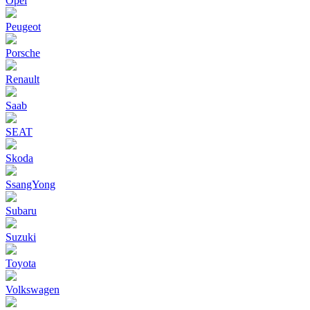
Opel
Peugeot
Porsche
Renault
Saab
SEAT
Skoda
SsangYong
Subaru
Suzuki
Toyota
Volkswagen