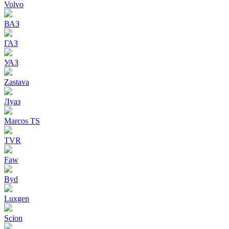
Volvo
ВАЗ
ГАЗ
УАЗ
Zastava
Луаз
Marcos TS
TVR
Faw
Byd
Luxgen
Scion