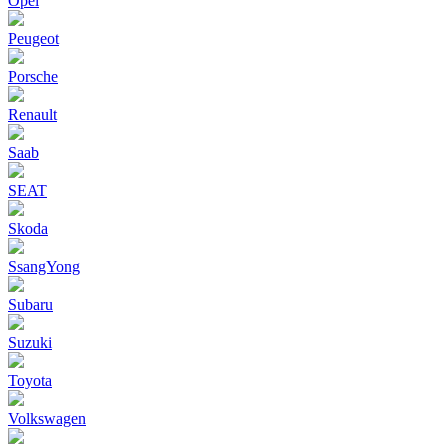
Opel
Peugeot
Porsche
Renault
Saab
SEAT
Skoda
SsangYong
Subaru
Suzuki
Toyota
Volkswagen