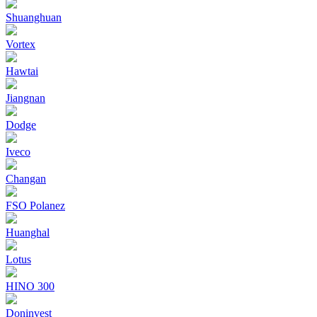
Shuanghuan
Vortex
Hawtai
Jiangnan
Dodge
Iveco
Changan
FSO Polanez
Huanghal
Lotus
HINO 300
Doninvest