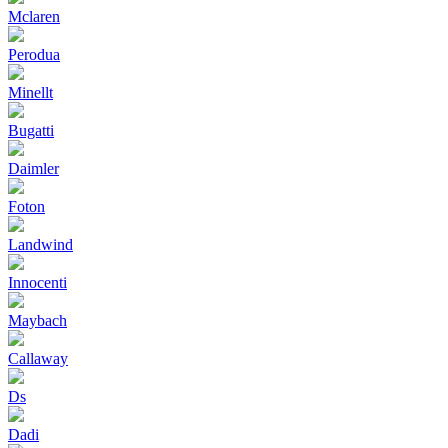
Mclaren
Perodua
Minellt
Bugatti
Daimler
Foton
Landwind
Innocenti
Maybach
Callaway
Ds
Dadi