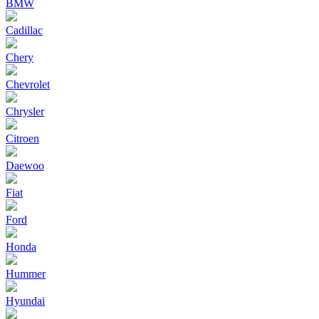
BMW
Cadillac
Chery
Chevrolet
Chrysler
Citroen
Daewoo
Fiat
Ford
Honda
Hummer
Hyundai