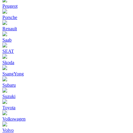
Peugeot
Porsche
Renault
Saab
SEAT
Skoda
SsangYong
Subaru
Suzuki
Toyota
Volkswagen
Volvo