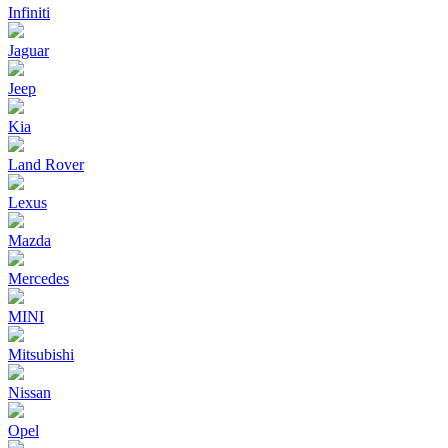
Infiniti
Jaguar
Jeep
Kia
Land Rover
Lexus
Mazda
Mercedes
MINI
Mitsubishi
Nissan
Opel