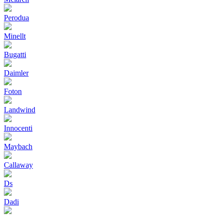
Perodua
Minellt
Bugatti
Daimler
Foton
Landwind
Innocenti
Maybach
Callaway
Ds
Dadi