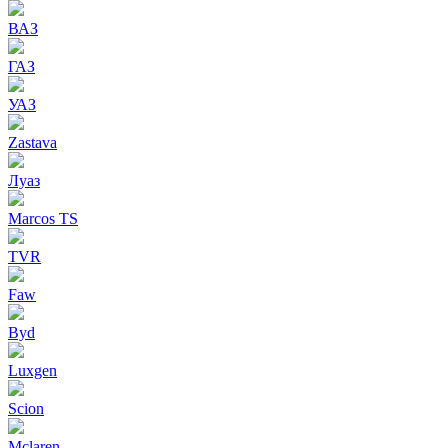
ВАЗ
ГАЗ
УАЗ
Zastava
Луаз
Marcos TS
TVR
Faw
Byd
Luxgen
Scion
Mclaren