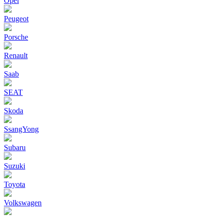
Opel
Peugeot
Porsche
Renault
Saab
SEAT
Skoda
SsangYong
Subaru
Suzuki
Toyota
Volkswagen