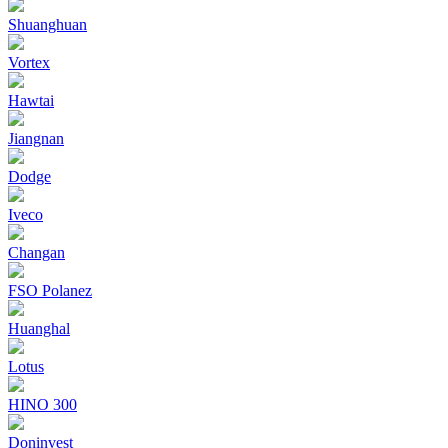
Shuanghuan
Vortex
Hawtai
Jiangnan
Dodge
Iveco
Changan
FSO Polanez
Huanghal
Lotus
HINO 300
Doninvest