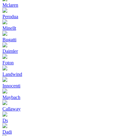
Mclaren
Perodua
Minellt
Bugatti
Daimler
Foton
Landwind
Innocenti
Maybach
Callaway
Ds
Dadi