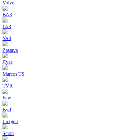
Volvo
ВАЗ
ГАЗ
УАЗ
Zastava
Луаз
Marcos TS
TVR
Faw
Byd
Luxgen
Scion