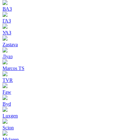
ВАЗ
ГАЗ
УАЗ
Zastava
Луаз
Marcos TS
TVR
Faw
Byd
Luxgen
Scion
Mclaren