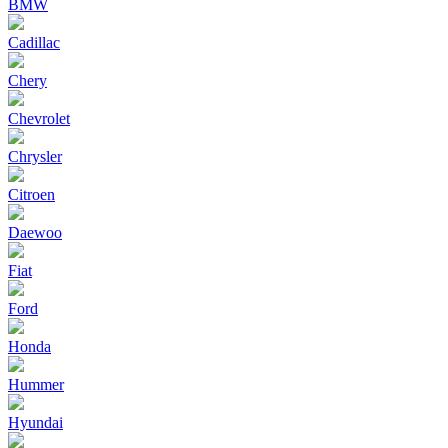
BMW
Cadillac
Chery
Chevrolet
Chrysler
Citroen
Daewoo
Fiat
Ford
Honda
Hummer
Hyundai