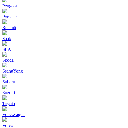
Peugeot
Porsche
Renault
Saab
SEAT
Skoda
SsangYong
Subaru
Suzuki
Toyota
Volkswagen
Volvo