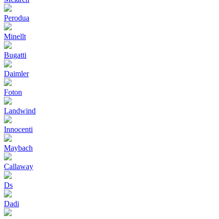
Perodua
Minellt
Bugatti
Daimler
Foton
Landwind
Innocenti
Maybach
Callaway
Ds
Dadi