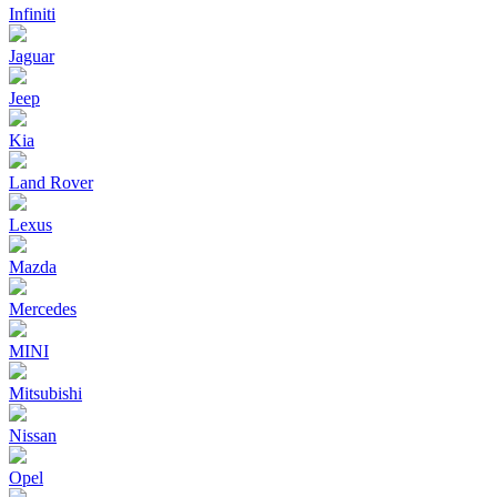
Infiniti
Jaguar
Jeep
Kia
Land Rover
Lexus
Mazda
Mercedes
MINI
Mitsubishi
Nissan
Opel