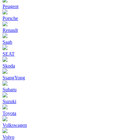
Peugeot
Porsche
Renault
Saab
SEAT
Skoda
SsangYong
Subaru
Suzuki
Toyota
Volkswagen
Volvo