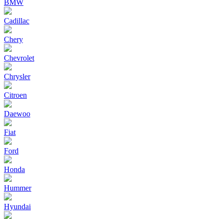
BMW
Cadillac
Chery
Chevrolet
Chrysler
Citroen
Daewoo
Fiat
Ford
Honda
Hummer
Hyundai