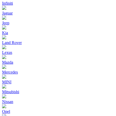
Infiniti
Jaguar
Jeep
Kia
Land Rover
Lexus
Mazda
Mercedes
MINI
Mitsubishi
Nissan
Opel