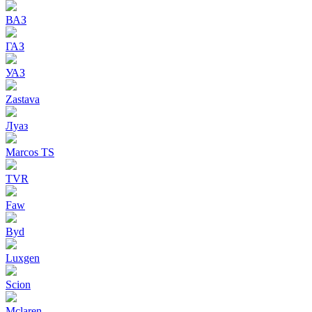
ВАЗ
ГАЗ
УАЗ
Zastava
Луаз
Marcos TS
TVR
Faw
Byd
Luxgen
Scion
Mclaren