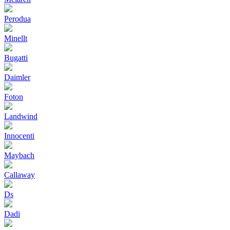
Perodua
Minellt
Bugatti
Daimler
Foton
Landwind
Innocenti
Maybach
Callaway
Ds
Dadi