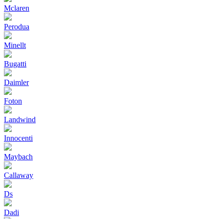
Mclaren
Perodua
Minellt
Bugatti
Daimler
Foton
Landwind
Innocenti
Maybach
Callaway
Ds
Dadi