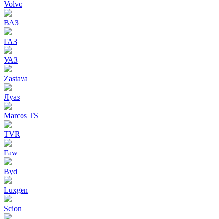
Volvo
ВАЗ
ГАЗ
УАЗ
Zastava
Луаз
Marcos TS
TVR
Faw
Byd
Luxgen
Scion