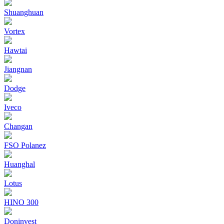
Shuanghuan
Vortex
Hawtai
Jiangnan
Dodge
Iveco
Changan
FSO Polanez
Huanghal
Lotus
HINO 300
Doninvest