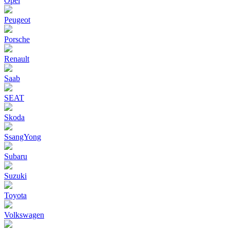
Opel
Peugeot
Porsche
Renault
Saab
SEAT
Skoda
SsangYong
Subaru
Suzuki
Toyota
Volkswagen