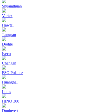
Shuanghuan
Vortex
Hawtai
Jiangnan
Dodge
Iveco
Changan
FSO Polanez
Huanghal
Lotus
HINO 300
Doninvest