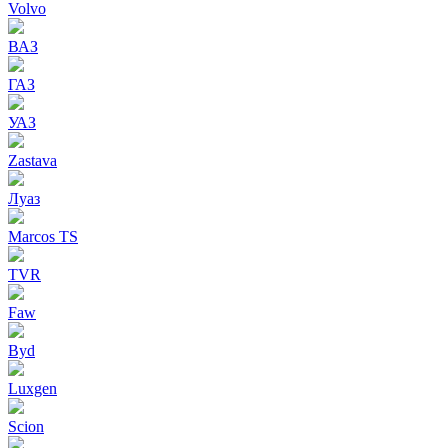
Volvo
ВАЗ
ГАЗ
УАЗ
Zastava
Луаз
Marcos TS
TVR
Faw
Byd
Luxgen
Scion