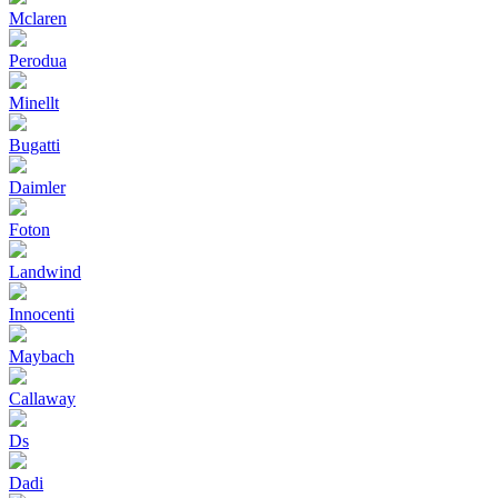
Mclaren
Perodua
Minellt
Bugatti
Daimler
Foton
Landwind
Innocenti
Maybach
Callaway
Ds
Dadi