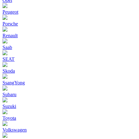
Opel
Peugeot
Porsche
Renault
Saab
SEAT
Skoda
SsangYong
Subaru
Suzuki
Toyota
Volkswagen