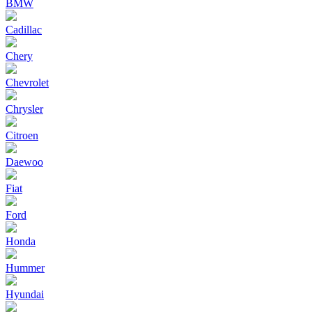
BMW
Cadillac
Chery
Chevrolet
Chrysler
Citroen
Daewoo
Fiat
Ford
Honda
Hummer
Hyundai