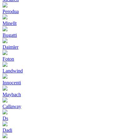
Perodua
Minellt
Bugatti
Daimler
Foton
Landwind
Innocenti
Maybach
Callaway
Ds
Dadi