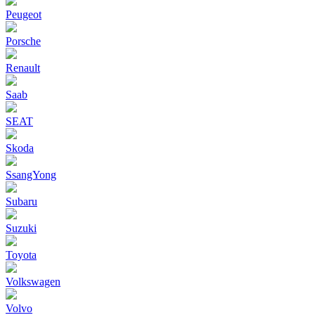
Peugeot
Porsche
Renault
Saab
SEAT
Skoda
SsangYong
Subaru
Suzuki
Toyota
Volkswagen
Volvo