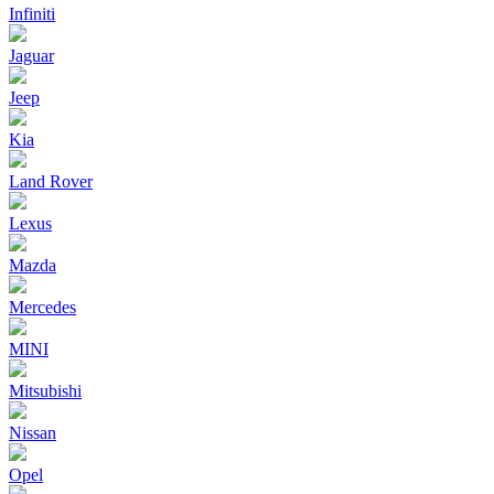
Infiniti
Jaguar
Jeep
Kia
Land Rover
Lexus
Mazda
Mercedes
MINI
Mitsubishi
Nissan
Opel