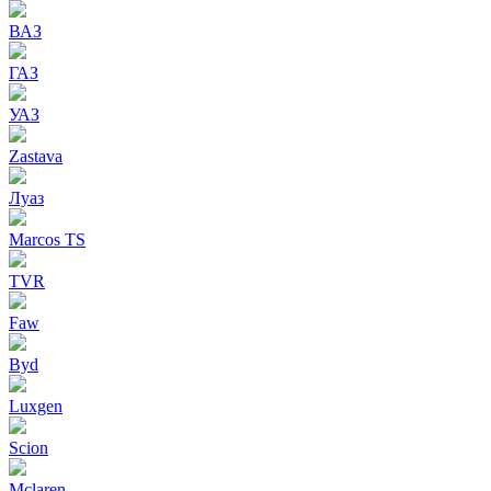
ВАЗ
ГАЗ
УАЗ
Zastava
Луаз
Marcos TS
TVR
Faw
Byd
Luxgen
Scion
Mclaren