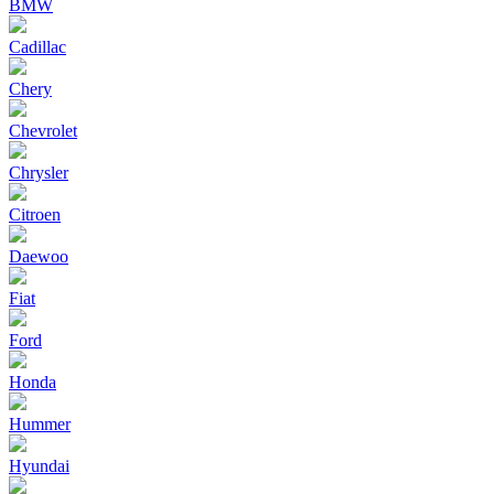
BMW
Cadillac
Chery
Chevrolet
Chrysler
Citroen
Daewoo
Fiat
Ford
Honda
Hummer
Hyundai