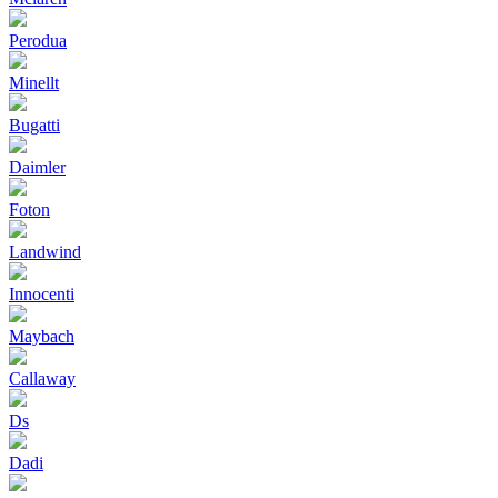
Perodua
Minellt
Bugatti
Daimler
Foton
Landwind
Innocenti
Maybach
Callaway
Ds
Dadi