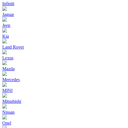
Infiniti
Jaguar
Jeep
Kia
Land Rover
Lexus
Mazda
Mercedes
MINI
Mitsubishi
Nissan
Opel