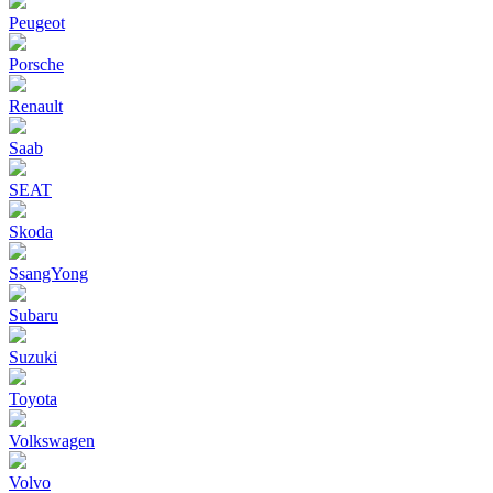
Peugeot
Porsche
Renault
Saab
SEAT
Skoda
SsangYong
Subaru
Suzuki
Toyota
Volkswagen
Volvo