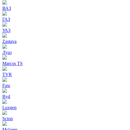
ВАЗ
ГАЗ
УАЗ
Zastava
Луаз
Marcos TS
TVR
Faw
Byd
Luxgen
Scion
Mclaren