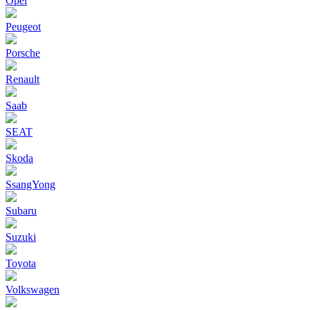
Opel
Peugeot
Porsche
Renault
Saab
SEAT
Skoda
SsangYong
Subaru
Suzuki
Toyota
Volkswagen