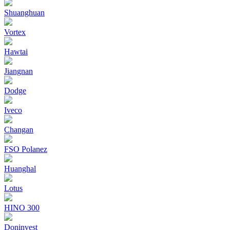
Shuanghuan
Vortex
Hawtai
Jiangnan
Dodge
Iveco
Changan
FSO Polanez
Huanghal
Lotus
HINO 300
Doninvest