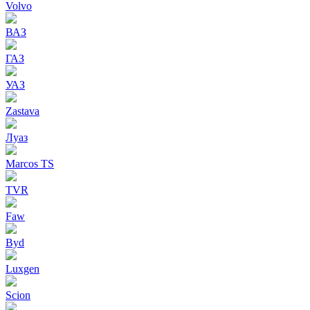
Volvo
ВАЗ
ГАЗ
УАЗ
Zastava
Луаз
Marcos TS
TVR
Faw
Byd
Luxgen
Scion