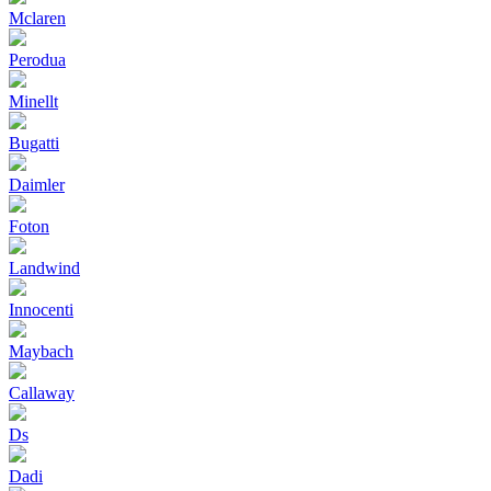
Mclaren
Perodua
Minellt
Bugatti
Daimler
Foton
Landwind
Innocenti
Maybach
Callaway
Ds
Dadi