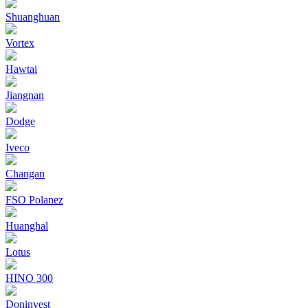
Shuanghuan
Vortex
Hawtai
Jiangnan
Dodge
Iveco
Changan
FSO Polanez
Huanghal
Lotus
HINO 300
Doninvest