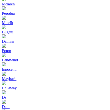
Mclaren
Perodua
Minellt
Bugatti
Daimler
Foton
Landwind
Innocenti
Maybach
Callaway
Ds
Dadi