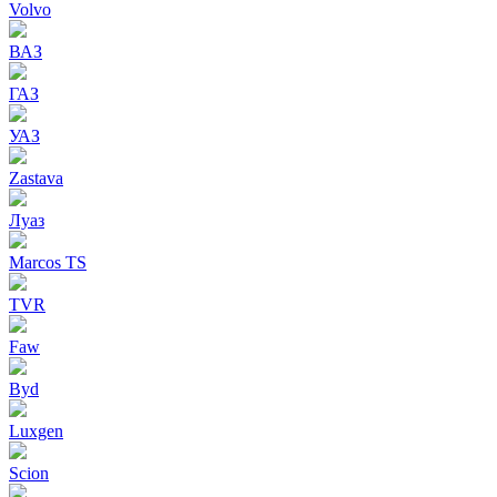
Volvo
ВАЗ
ГАЗ
УАЗ
Zastava
Луаз
Marcos TS
TVR
Faw
Byd
Luxgen
Scion