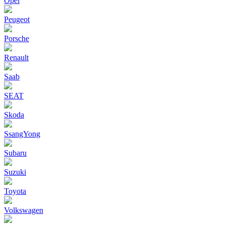
Opel
Peugeot
Porsche
Renault
Saab
SEAT
Skoda
SsangYong
Subaru
Suzuki
Toyota
Volkswagen