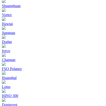
Shuanghuan
Vortex
Hawtai
Jiangnan
Dodge
Iveco
Changan
FSO Polanez
Huanghal
Lotus
HINO 300
Doninvest