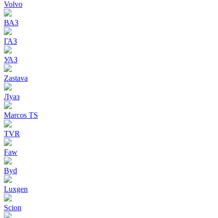
Volvo
ВАЗ
ГАЗ
УАЗ
Zastava
Луаз
Marcos TS
TVR
Faw
Byd
Luxgen
Scion