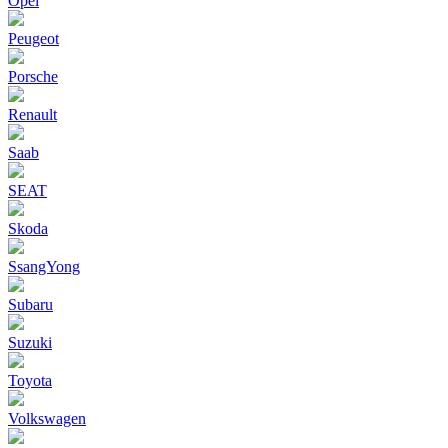
Opel
Peugeot
Porsche
Renault
Saab
SEAT
Skoda
SsangYong
Subaru
Suzuki
Toyota
Volkswagen