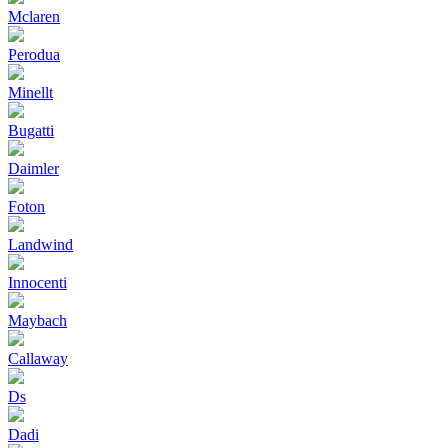
Mclaren
Perodua
Minellt
Bugatti
Daimler
Foton
Landwind
Innocenti
Maybach
Callaway
Ds
Dadi