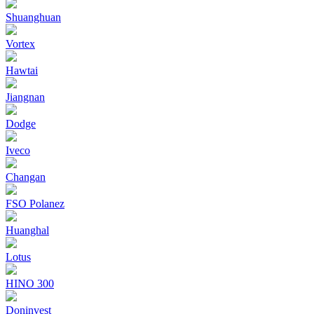
Shuanghuan
Vortex
Hawtai
Jiangnan
Dodge
Iveco
Changan
FSO Polanez
Huanghal
Lotus
HINO 300
Doninvest