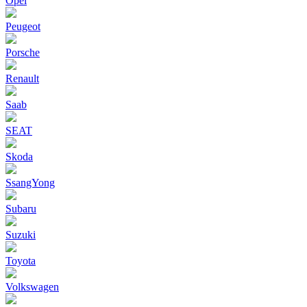
Opel
Peugeot
Porsche
Renault
Saab
SEAT
Skoda
SsangYong
Subaru
Suzuki
Toyota
Volkswagen