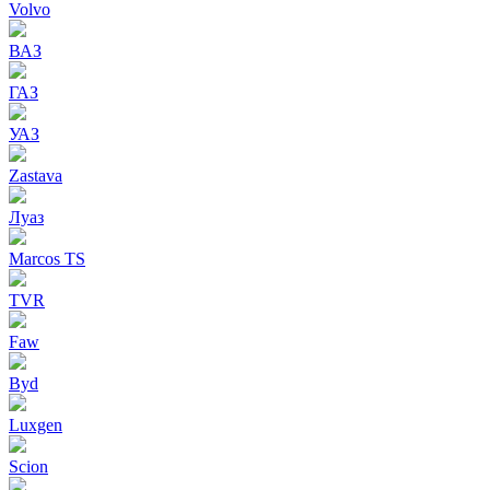
Volvo
ВАЗ
ГАЗ
УАЗ
Zastava
Луаз
Marcos TS
TVR
Faw
Byd
Luxgen
Scion