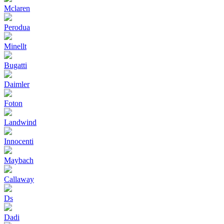
Mclaren
Perodua
Minellt
Bugatti
Daimler
Foton
Landwind
Innocenti
Maybach
Callaway
Ds
Dadi