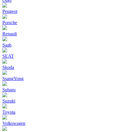
Opel
Peugeot
Porsche
Renault
Saab
SEAT
Skoda
SsangYong
Subaru
Suzuki
Toyota
Volkswagen