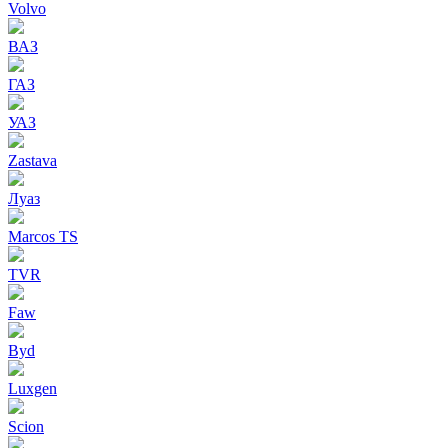
Volvo
ВАЗ
ГАЗ
УАЗ
Zastava
Луаз
Marcos TS
TVR
Faw
Byd
Luxgen
Scion