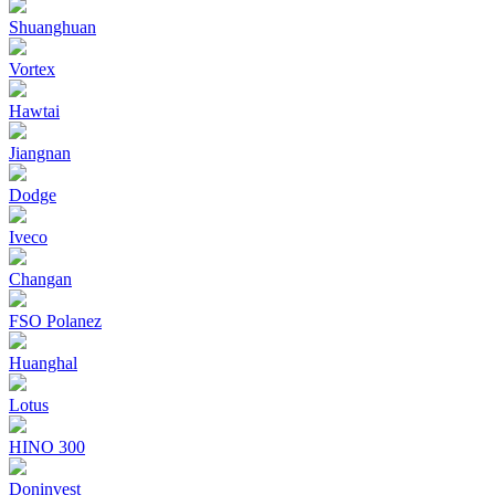
Shuanghuan
Vortex
Hawtai
Jiangnan
Dodge
Iveco
Changan
FSO Polanez
Huanghal
Lotus
HINO 300
Doninvest