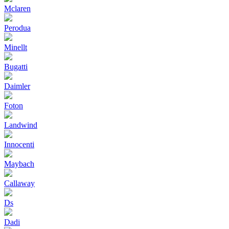
Mclaren
Perodua
Minellt
Bugatti
Daimler
Foton
Landwind
Innocenti
Maybach
Callaway
Ds
Dadi