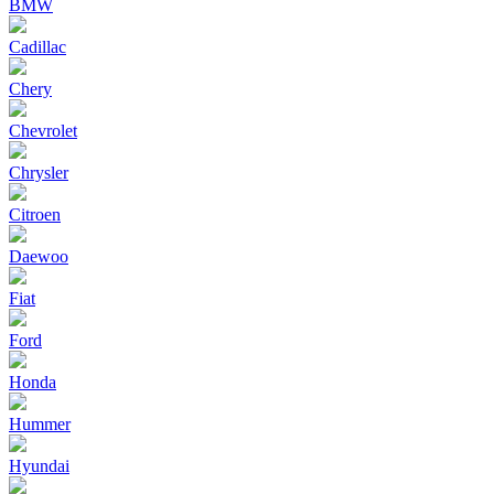
BMW
Cadillac
Chery
Chevrolet
Chrysler
Citroen
Daewoo
Fiat
Ford
Honda
Hummer
Hyundai