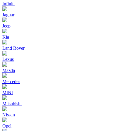
Infiniti
Jaguar
Jeep
Kia
Land Rover
Lexus
Mazda
Mercedes
MINI
Mitsubishi
Nissan
Opel