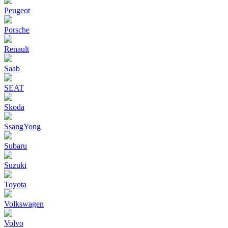
Peugeot
Porsche
Renault
Saab
SEAT
Skoda
SsangYong
Subaru
Suzuki
Toyota
Volkswagen
Volvo