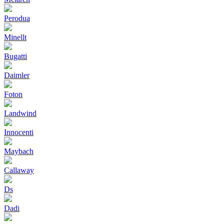
Perodua
Minellt
Bugatti
Daimler
Foton
Landwind
Innocenti
Maybach
Callaway
Ds
Dadi