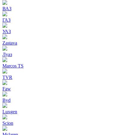
ВАЗ
ГАЗ
УАЗ
Zastava
Луаз
Marcos TS
TVR
Faw
Byd
Luxgen
Scion
Mclaren