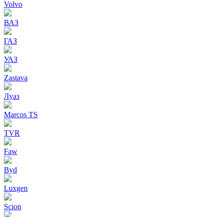
Volvo
ВАЗ
ГАЗ
УАЗ
Zastava
Луаз
Marcos TS
TVR
Faw
Byd
Luxgen
Scion