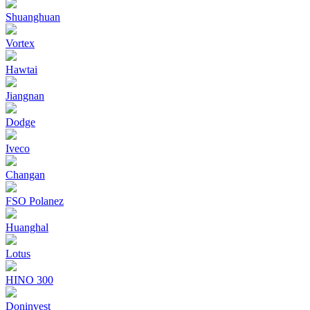
Shuanghuan
Vortex
Hawtai
Jiangnan
Dodge
Iveco
Changan
FSO Polanez
Huanghal
Lotus
HINO 300
Doninvest