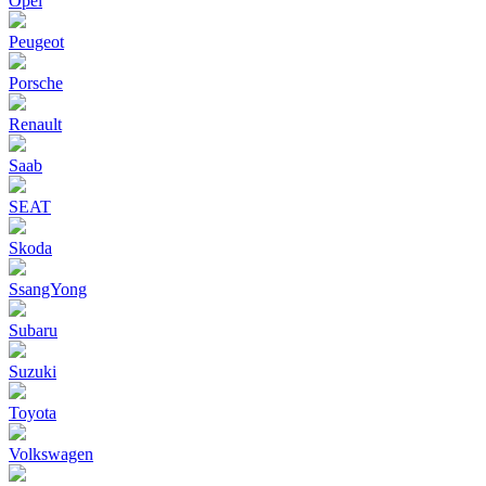
Opel
Peugeot
Porsche
Renault
Saab
SEAT
Skoda
SsangYong
Subaru
Suzuki
Toyota
Volkswagen