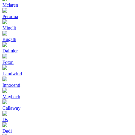
Mclaren
Perodua
Minellt
Bugatti
Daimler
Foton
Landwind
Innocenti
Maybach
Callaway
Ds
Dadi