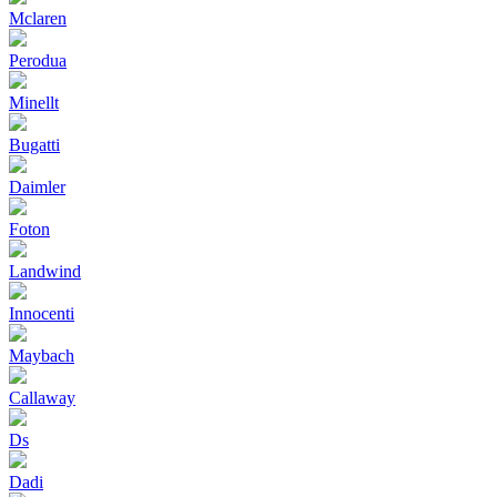
Mclaren
Perodua
Minellt
Bugatti
Daimler
Foton
Landwind
Innocenti
Maybach
Callaway
Ds
Dadi