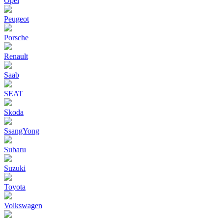
Opel
Peugeot
Porsche
Renault
Saab
SEAT
Skoda
SsangYong
Subaru
Suzuki
Toyota
Volkswagen