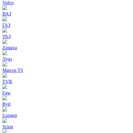
Volvo
ВАЗ
ГАЗ
УАЗ
Zastava
Луаз
Marcos TS
TVR
Faw
Byd
Luxgen
Scion