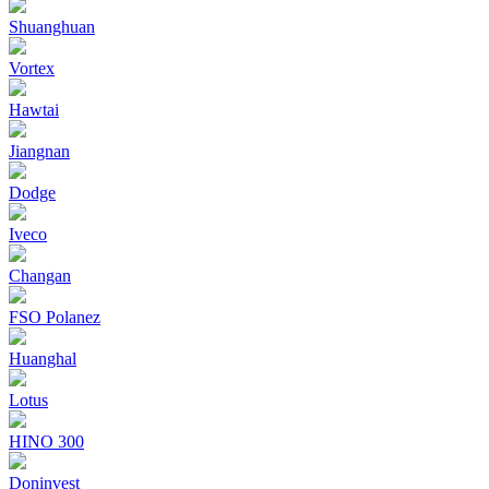
Shuanghuan
Vortex
Hawtai
Jiangnan
Dodge
Iveco
Changan
FSO Polanez
Huanghal
Lotus
HINO 300
Doninvest