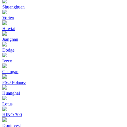
Shuanghuan
Vortex
Hawtai
Jiangnan
Dodge
Iveco
Changan
FSO Polanez
Huanghal
Lotus
HINO 300
Doninvest