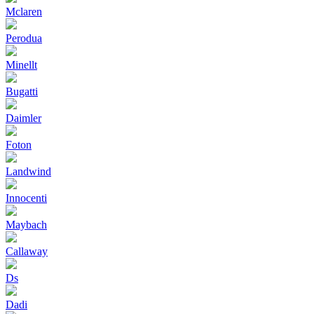
Mclaren
Perodua
Minellt
Bugatti
Daimler
Foton
Landwind
Innocenti
Maybach
Callaway
Ds
Dadi