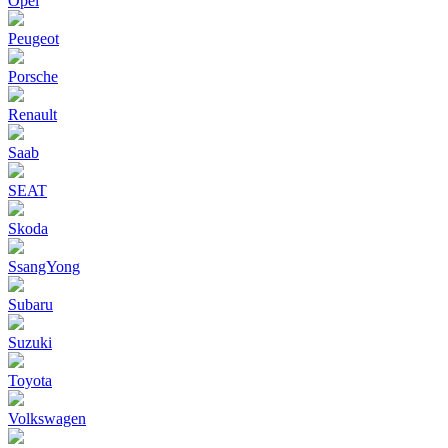
Opel
Peugeot
Porsche
Renault
Saab
SEAT
Skoda
SsangYong
Subaru
Suzuki
Toyota
Volkswagen