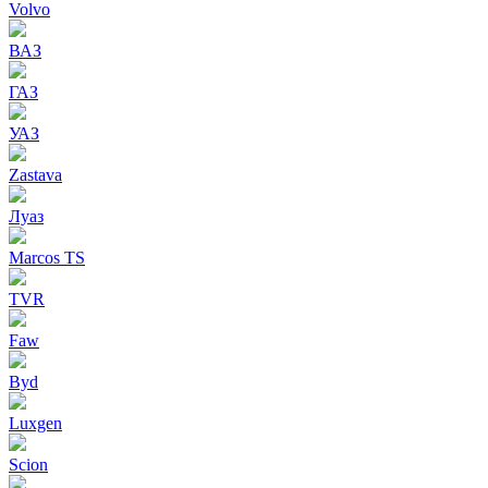
Volvo
ВАЗ
ГАЗ
УАЗ
Zastava
Луаз
Marcos TS
TVR
Faw
Byd
Luxgen
Scion