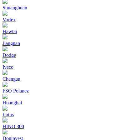
Shuanghuan
Vortex
Hawtai
Jiangnan
Dodge
Iveco
Changan
FSO Polanez
Huanghal
Lotus
HINO 300
Doninvest