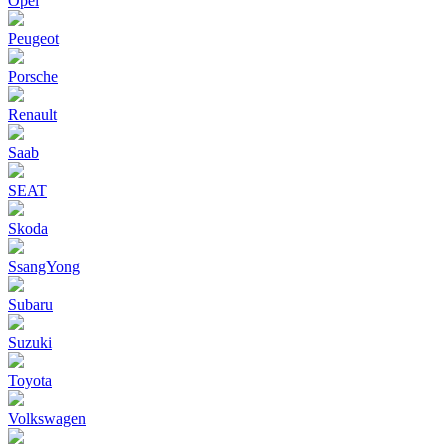
Opel
Peugeot
Porsche
Renault
Saab
SEAT
Skoda
SsangYong
Subaru
Suzuki
Toyota
Volkswagen