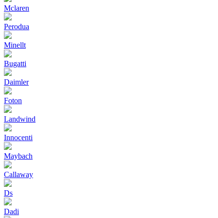
Mclaren
Perodua
Minellt
Bugatti
Daimler
Foton
Landwind
Innocenti
Maybach
Callaway
Ds
Dadi