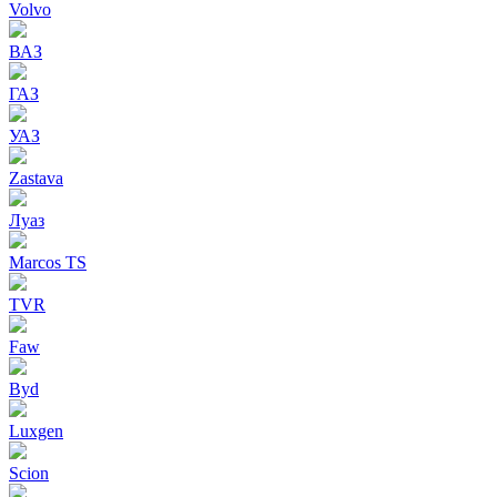
Volvo
ВАЗ
ГАЗ
УАЗ
Zastava
Луаз
Marcos TS
TVR
Faw
Byd
Luxgen
Scion