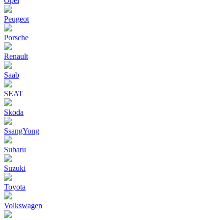
Opel
Peugeot
Porsche
Renault
Saab
SEAT
Skoda
SsangYong
Subaru
Suzuki
Toyota
Volkswagen