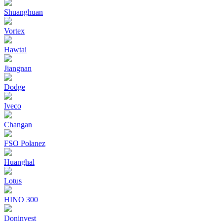
Shuanghuan
Vortex
Hawtai
Jiangnan
Dodge
Iveco
Changan
FSO Polanez
Huanghal
Lotus
HINO 300
Doninvest