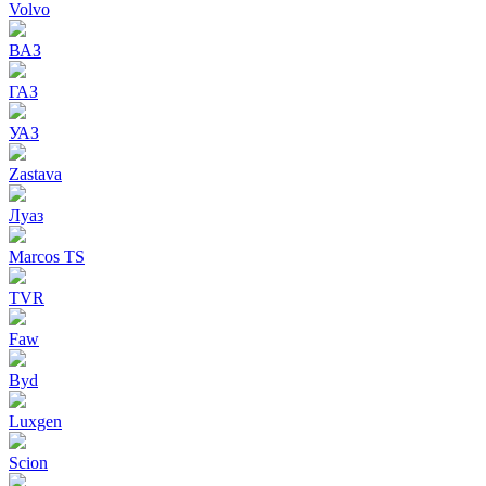
Volvo
ВАЗ
ГАЗ
УАЗ
Zastava
Луаз
Marcos TS
TVR
Faw
Byd
Luxgen
Scion