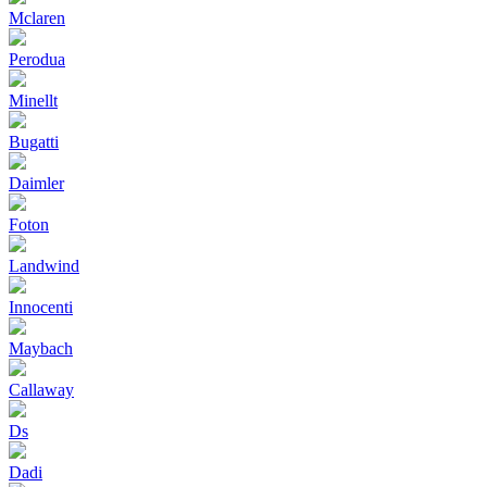
Mclaren
Perodua
Minellt
Bugatti
Daimler
Foton
Landwind
Innocenti
Maybach
Callaway
Ds
Dadi