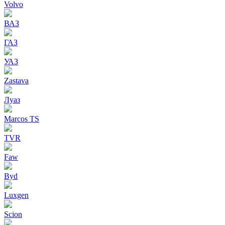
Volvo
ВАЗ
ГАЗ
УАЗ
Zastava
Луаз
Marcos TS
TVR
Faw
Byd
Luxgen
Scion