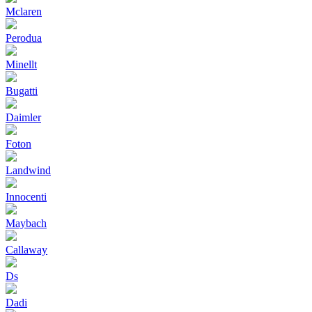
Mclaren
Perodua
Minellt
Bugatti
Daimler
Foton
Landwind
Innocenti
Maybach
Callaway
Ds
Dadi