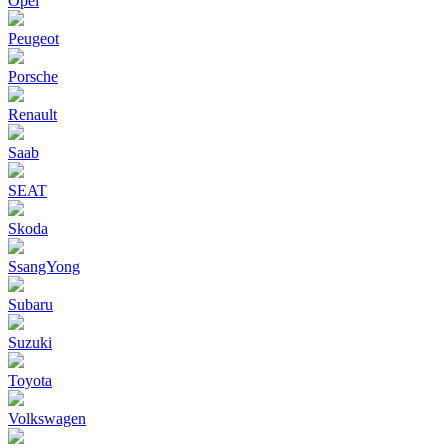
Opel
Peugeot
Porsche
Renault
Saab
SEAT
Skoda
SsangYong
Subaru
Suzuki
Toyota
Volkswagen