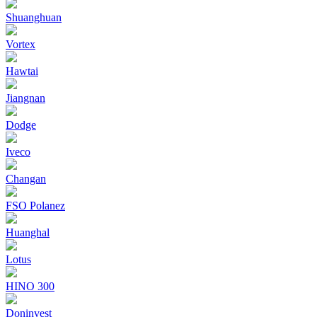
Shuanghuan
Vortex
Hawtai
Jiangnan
Dodge
Iveco
Changan
FSO Polanez
Huanghal
Lotus
HINO 300
Doninvest