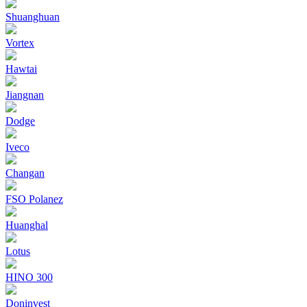
Shuanghuan
Vortex
Hawtai
Jiangnan
Dodge
Iveco
Changan
FSO Polanez
Huanghal
Lotus
HINO 300
Doninvest