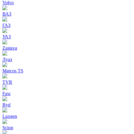
Volvo
ВАЗ
ГАЗ
УАЗ
Zastava
Луаз
Marcos TS
TVR
Faw
Byd
Luxgen
Scion