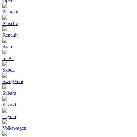
Opel
Peugeot
Porsche
Renault
Saab
SEAT
Skoda
SsangYong
Subaru
Suzuki
Toyota
Volkswagen