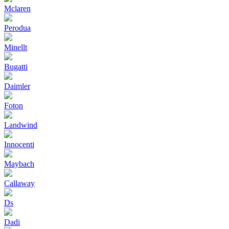
Mclaren
Perodua
Minellt
Bugatti
Daimler
Foton
Landwind
Innocenti
Maybach
Callaway
Ds
Dadi