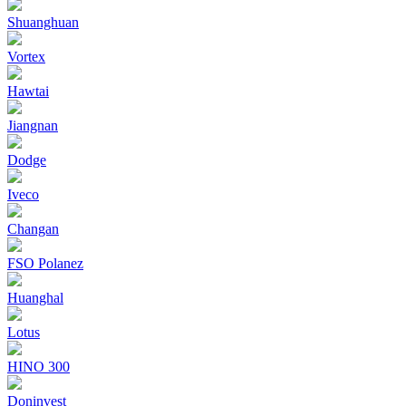
Shuanghuan
Vortex
Hawtai
Jiangnan
Dodge
Iveco
Changan
FSO Polanez
Huanghal
Lotus
HINO 300
Doninvest