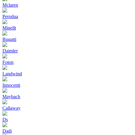
Mclaren
Perodua
Minellt
Bugatti
Daimler
Foton
Landwind
Innocenti
Maybach
Callaway
Ds
Dadi