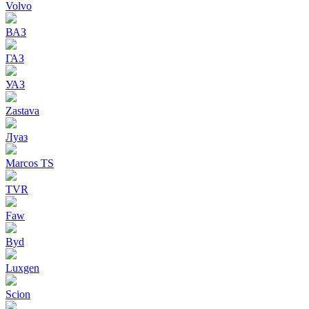
Volvo
ВАЗ
ГАЗ
УАЗ
Zastava
Луаз
Marcos TS
TVR
Faw
Byd
Luxgen
Scion