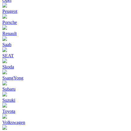
Opel
Peugeot
Porsche
Renault
Saab
SEAT
Skoda
SsangYong
Subaru
Suzuki
Toyota
Volkswagen