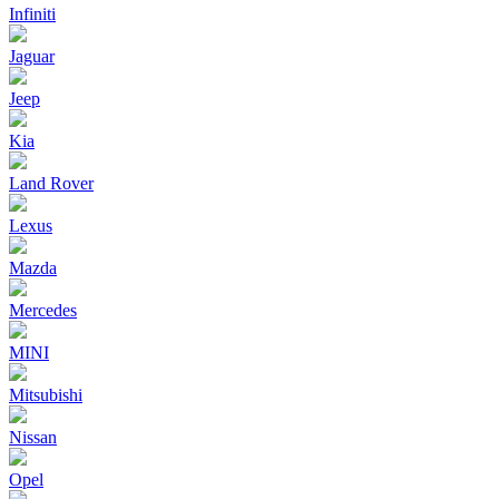
Infiniti
Jaguar
Jeep
Kia
Land Rover
Lexus
Mazda
Mercedes
MINI
Mitsubishi
Nissan
Opel