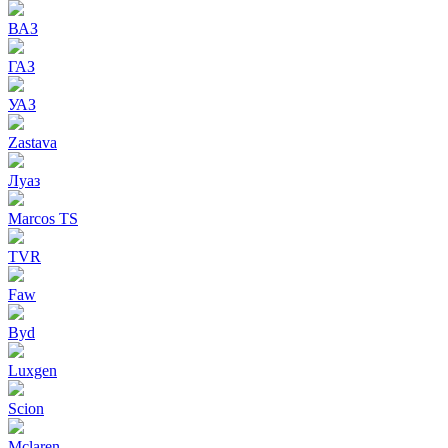
ВАЗ
ГАЗ
УАЗ
Zastava
Луаз
Marcos TS
TVR
Faw
Byd
Luxgen
Scion
Mclaren