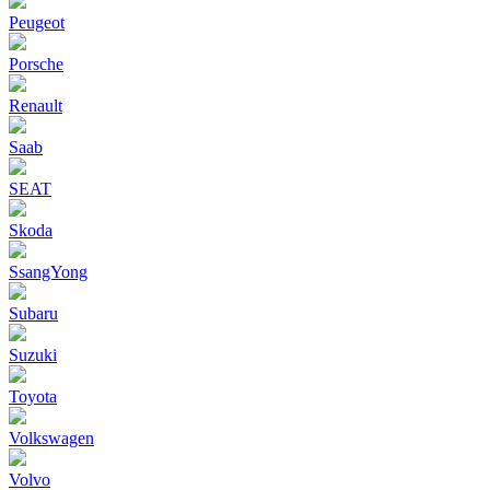
Peugeot
Porsche
Renault
Saab
SEAT
Skoda
SsangYong
Subaru
Suzuki
Toyota
Volkswagen
Volvo