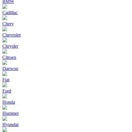
BMW
Cadillac
Chery
Chevrolet
Chrysler
Citroen
Daewoo
Fiat
Ford
Honda
Hummer
Hyundai