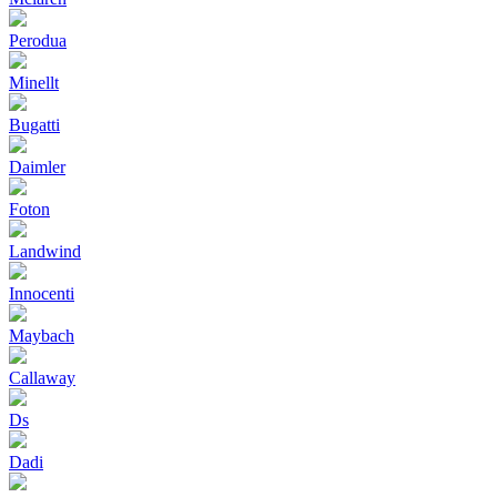
Perodua
Minellt
Bugatti
Daimler
Foton
Landwind
Innocenti
Maybach
Callaway
Ds
Dadi