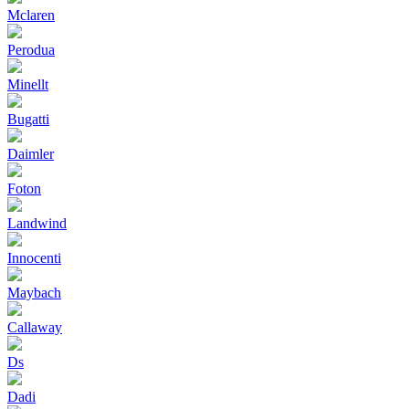
Mclaren
Perodua
Minellt
Bugatti
Daimler
Foton
Landwind
Innocenti
Maybach
Callaway
Ds
Dadi