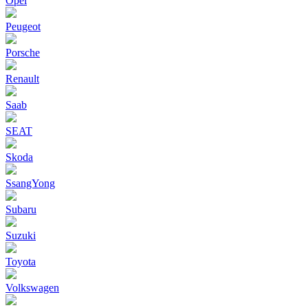
Opel
Peugeot
Porsche
Renault
Saab
SEAT
Skoda
SsangYong
Subaru
Suzuki
Toyota
Volkswagen