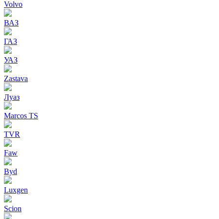
Volvo
ВАЗ
ГАЗ
УАЗ
Zastava
Луаз
Marcos TS
TVR
Faw
Byd
Luxgen
Scion