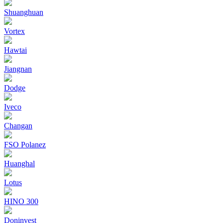
Shuanghuan
Vortex
Hawtai
Jiangnan
Dodge
Iveco
Changan
FSO Polanez
Huanghal
Lotus
HINO 300
Doninvest