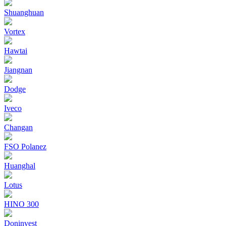
Shuanghuan
Vortex
Hawtai
Jiangnan
Dodge
Iveco
Changan
FSO Polanez
Huanghal
Lotus
HINO 300
Doninvest