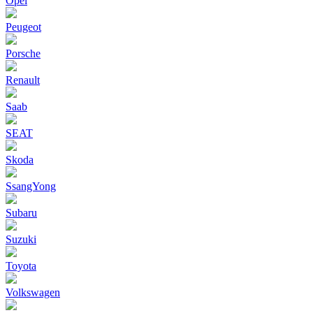
Opel
Peugeot
Porsche
Renault
Saab
SEAT
Skoda
SsangYong
Subaru
Suzuki
Toyota
Volkswagen