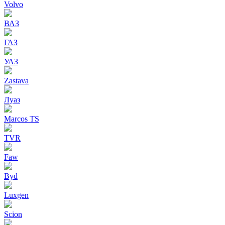
Volvo
ВАЗ
ГАЗ
УАЗ
Zastava
Луаз
Marcos TS
TVR
Faw
Byd
Luxgen
Scion