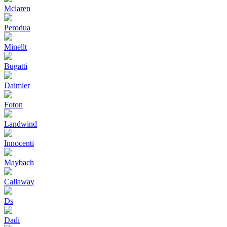
Mclaren
Perodua
Minellt
Bugatti
Daimler
Foton
Landwind
Innocenti
Maybach
Callaway
Ds
Dadi