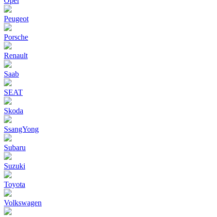
Opel
Peugeot
Porsche
Renault
Saab
SEAT
Skoda
SsangYong
Subaru
Suzuki
Toyota
Volkswagen