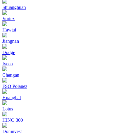
Shuanghuan
Vortex
Hawtai
Jiangnan
Dodge
Iveco
Changan
FSO Polanez
Huanghal
Lotus
HINO 300
Doninvest