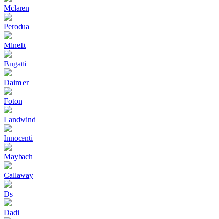
Mclaren
Perodua
Minellt
Bugatti
Daimler
Foton
Landwind
Innocenti
Maybach
Callaway
Ds
Dadi