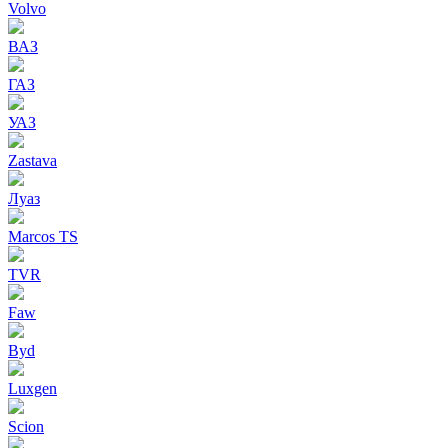
Volvo
ВАЗ
ГАЗ
УАЗ
Zastava
Луаз
Marcos TS
TVR
Faw
Byd
Luxgen
Scion