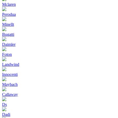
Mclaren
Perodua
Minellt
Bugatti
Daimler
Foton
Landwind
Innocenti
Maybach
Callaway
Ds
Dadi