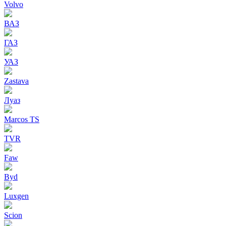
Volvo
ВАЗ
ГАЗ
УАЗ
Zastava
Луаз
Marcos TS
TVR
Faw
Byd
Luxgen
Scion