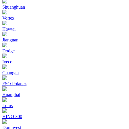
Shuanghuan
Vortex
Hawtai
Jiangnan
Dodge
Iveco
Changan
FSO Polanez
Huanghal
Lotus
HINO 300
Doninvest