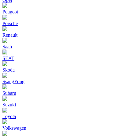
Opel
Peugeot
Porsche
Renault
Saab
SEAT
Skoda
SsangYong
Subaru
Suzuki
Toyota
Volkswagen