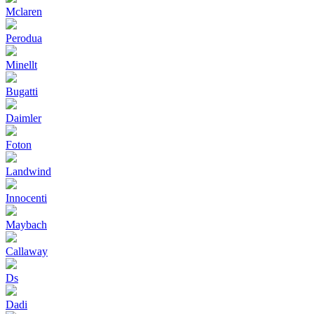
Mclaren
Perodua
Minellt
Bugatti
Daimler
Foton
Landwind
Innocenti
Maybach
Callaway
Ds
Dadi