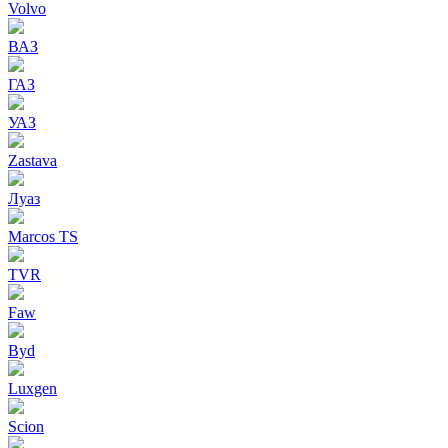
Volvo
ВАЗ
ГАЗ
УАЗ
Zastava
Луаз
Marcos TS
TVR
Faw
Byd
Luxgen
Scion