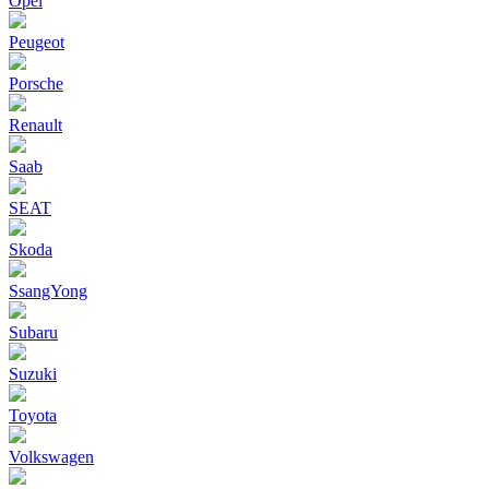
Opel
Peugeot
Porsche
Renault
Saab
SEAT
Skoda
SsangYong
Subaru
Suzuki
Toyota
Volkswagen