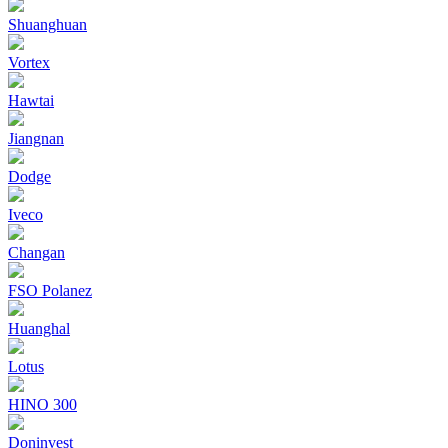
Shuanghuan
Vortex
Hawtai
Jiangnan
Dodge
Iveco
Changan
FSO Polanez
Huanghal
Lotus
HINO 300
Doninvest