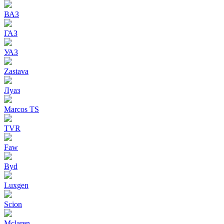
ВАЗ
ГАЗ
УАЗ
Zastava
Луаз
Marcos TS
TVR
Faw
Byd
Luxgen
Scion
Mclaren