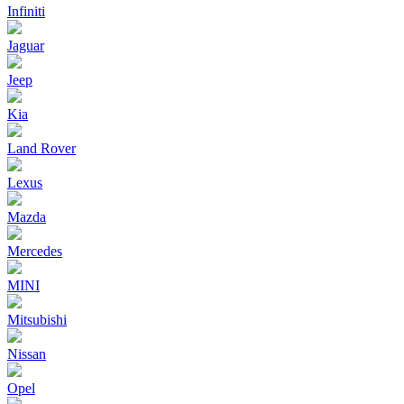
Infiniti
Jaguar
Jeep
Kia
Land Rover
Lexus
Mazda
Mercedes
MINI
Mitsubishi
Nissan
Opel