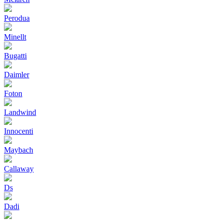
Perodua
Minellt
Bugatti
Daimler
Foton
Landwind
Innocenti
Maybach
Callaway
Ds
Dadi