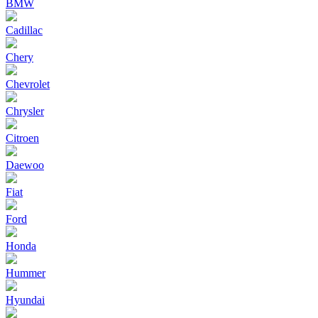
BMW
Cadillac
Chery
Chevrolet
Chrysler
Citroen
Daewoo
Fiat
Ford
Honda
Hummer
Hyundai