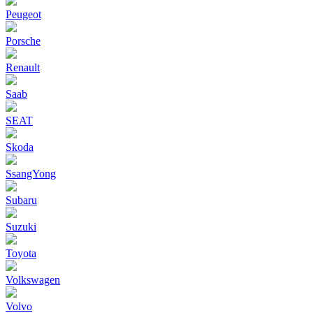
Peugeot
Porsche
Renault
Saab
SEAT
Skoda
SsangYong
Subaru
Suzuki
Toyota
Volkswagen
Volvo