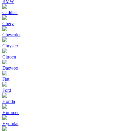
BMW
Cadillac
Chery
Chevrolet
Chrysler
Citroen
Daewoo
Fiat
Ford
Honda
Hummer
Hyundai