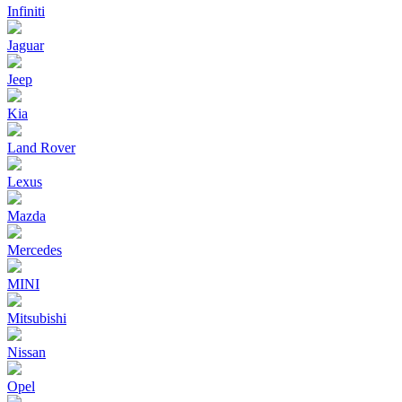
Infiniti
Jaguar
Jeep
Kia
Land Rover
Lexus
Mazda
Mercedes
MINI
Mitsubishi
Nissan
Opel