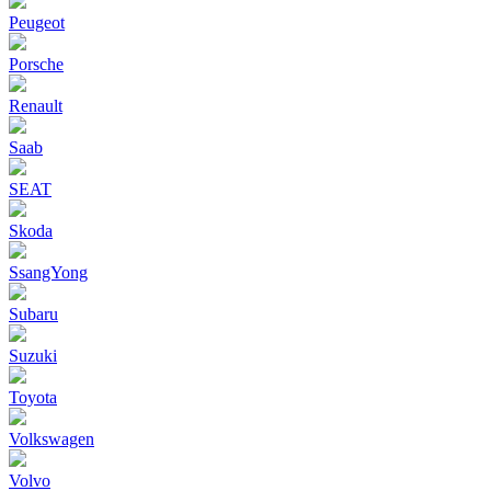
Peugeot
Porsche
Renault
Saab
SEAT
Skoda
SsangYong
Subaru
Suzuki
Toyota
Volkswagen
Volvo