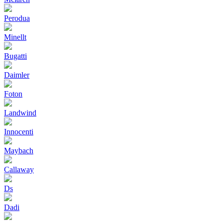
Perodua
Minellt
Bugatti
Daimler
Foton
Landwind
Innocenti
Maybach
Callaway
Ds
Dadi