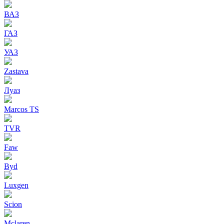
ВАЗ
ГАЗ
УАЗ
Zastava
Луаз
Marcos TS
TVR
Faw
Byd
Luxgen
Scion
Mclaren