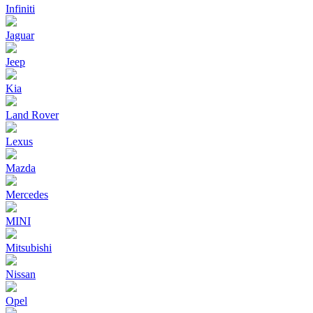
Infiniti
Jaguar
Jeep
Kia
Land Rover
Lexus
Mazda
Mercedes
MINI
Mitsubishi
Nissan
Opel