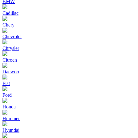
BMW
Cadillac
Chery
Chevrolet
Chrysler
Citroen
Daewoo
Fiat
Ford
Honda
Hummer
Hyundai