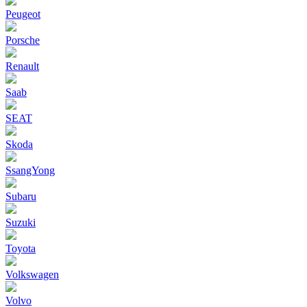
Peugeot
Porsche
Renault
Saab
SEAT
Skoda
SsangYong
Subaru
Suzuki
Toyota
Volkswagen
Volvo