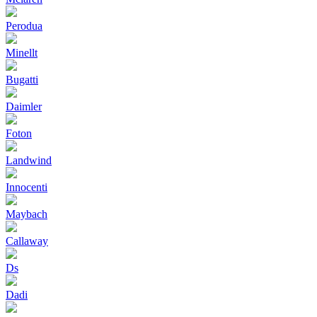
Perodua
Minellt
Bugatti
Daimler
Foton
Landwind
Innocenti
Maybach
Callaway
Ds
Dadi