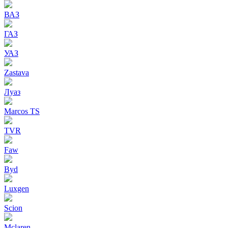
ВАЗ
ГАЗ
УАЗ
Zastava
Луаз
Marcos TS
TVR
Faw
Byd
Luxgen
Scion
Mclaren